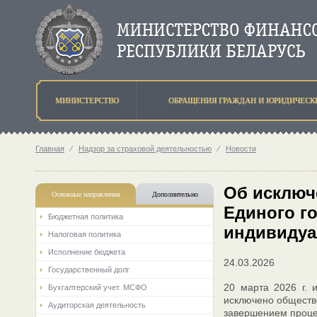
МИНИСТЕРСТВО
ОБРАЩЕНИЯ ГРАЖДАН И ЮРИДИЧЕСК
Главная
⁄
Надзор за страховой деятельностью
⁄
Новости
Об исключ
Основные направления
Дополнительно
Единого г
Бюджетная политика
индивидуа
Налоговая политика
Исполнение бюджета
24.03.2026
Государственный долг
20 марта 2026 г. 
Бухгалтерский учет. МСФО
исключено общество
Аудиторская деятельность
завершением проце