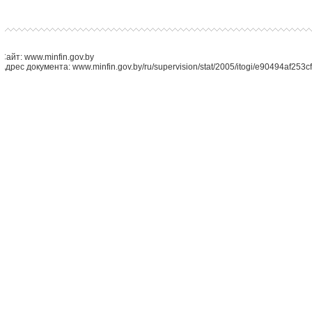
Сайт: www.minfin.gov.by
Адрес документа: www.minfin.gov.by/ru/supervision/stat/2005/itogi/e90494af253c