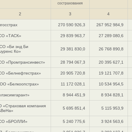
сострахования
2
3
4
госстрах
270 590 926,3
267 952 984,9
СО «ТАСК»
29 839 963,7
27 289 080,6
СО «Би энд Би
29 381 830,0
26 768 890,8
шуренс Ко»
СО «Промтрансинвест»
28 794 067,3
20 395 627,1
СО «Белнефтестрах»
20 905 720,8
19 121 707,8
ОО «Белкоопстрах»
11 172 028,1
10 534 954,5
елэксимгарант»
8 944 451,9
8 934 828,1
О «Страховая компания
5 695 851,4
5 115 953,9
ьВеНа»
СО «БРОЛЛИ»
5 240 775,6
3 924 563,6