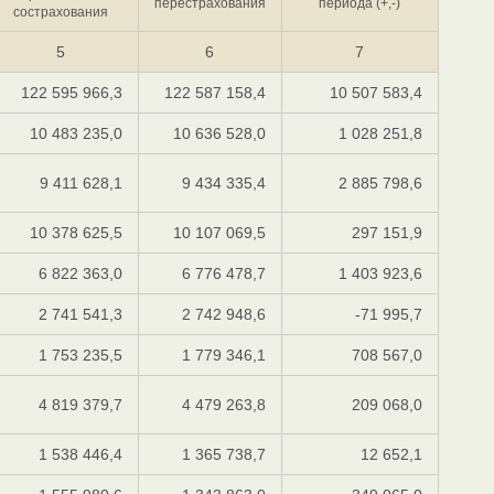
перестрахования
периода (+,-)
сострахования
5
6
7
122 595 966,3
122 587 158,4
10 507 583,4
10 483 235,0
10 636 528,0
1 028 251,8
9 411 628,1
9 434 335,4
2 885 798,6
10 378 625,5
10 107 069,5
297 151,9
6 822 363,0
6 776 478,7
1 403 923,6
2 741 541,3
2 742 948,6
-71 995,7
1 753 235,5
1 779 346,1
708 567,0
4 819 379,7
4 479 263,8
209 068,0
1 538 446,4
1 365 738,7
12 652,1