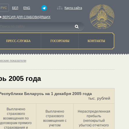
РУС
БЕЛ
ENG
Карта сайта
ВЕРСИЯ ДЛЯ СЛАБОВИДЯЩИХ
ПРЕСС-СЛУЖБА
ГОСОРГАНЫ
КОНТАКТЫ
ческие показатели
ь 2005 года
еспублики Беларусь на 1 декабря 2005 года
тыс. рублей
Выплачено
Выплачено
Нераспределенная
страхового
страхового
прибыль
возмещения по
возмещения с
(непокрытый
договорам прямого
учетом
убыток) отчетного
страхования и