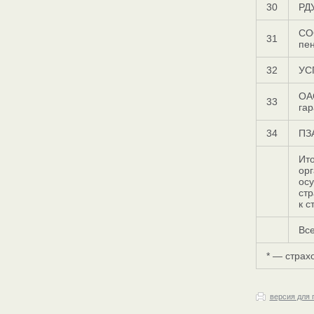
30
РД
СО
31
пе
32
УС
ОА
33
гар
34
ПЗ
Ито
орг
ос
стр
к с
Все
* — страх
версия для 