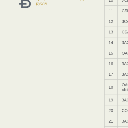
10
УС
рубля
11
СБ
12
ЗС
13
СБ
14
ЗА
15
ОА
16
ЗА
17
ЗА
ОА
18
«Б
19
ЗА
20
СО
21
ЗА