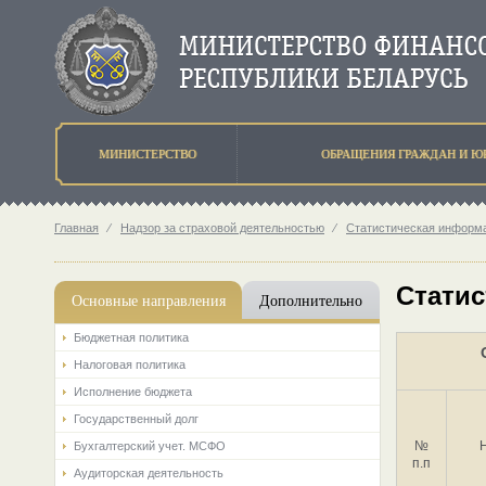
МИНИСТЕРСТВО
ОБРАЩЕНИЯ ГРАЖДАН И Ю
Главная
⁄
Надзор за страховой деятельностью
⁄
Статистическая информа
Статис
Основные направления
Дополнительно
Бюджетная политика
Налоговая политика
Исполнение бюджета
Государственный долг
№
Бухгалтерский учет. МСФО
п.п
Аудиторская деятельность