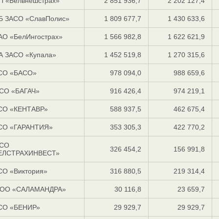
П «Белвнешстрах»
2 851 936,7
2 202 127,4
Б ЗАСО «СлавПолис»
1 809 677,7
1 430 633,6
АО «БелИнгострах»
1 566 982,8
1 622 621,9
А ЗАСО «Купала»
1 452 519,8
1 270 315,6
СО «БАСО»
978 094,0
988 659,6
СО «БАГАЧ»
916 426,4
974 219,1
СО «КЕНТАВР»
588 937,5
462 675,4
СО «ГАРАНТИЯ»
353 305,3
422 770,2
СО
326 454,2
156 991,8
ЕЛСТРАХИНВЕСТ»
СО «Виктория»
316 880,5
219 314,4
ОО «САЛАМАНДРА»
30 116,8
23 659,7
СО «БЕНИР»
29 929,7
29 929,7