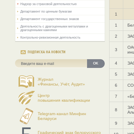
Надзор за страховой деятельностью
Департамент по ценным бумагам
1
Департамент государственных знаков
1
Бел
Деятельность с драгоценными металлами и
драгоценными камнями
2
ЗА
Контрольно-ревизионная деятельность
ОА
3
ин
ПОДПИСКА НА НОВОСТИ
4
ЗА
OK
5
ЗА
Журнал
«Финансы, Учёт, Аудит»
6
СО
Центр
7
«Б
повышения квалификации
ЗА
8
Ал
Telegram-канал Минфин
Беларуси
9
ЗА
Графический знак белорусского