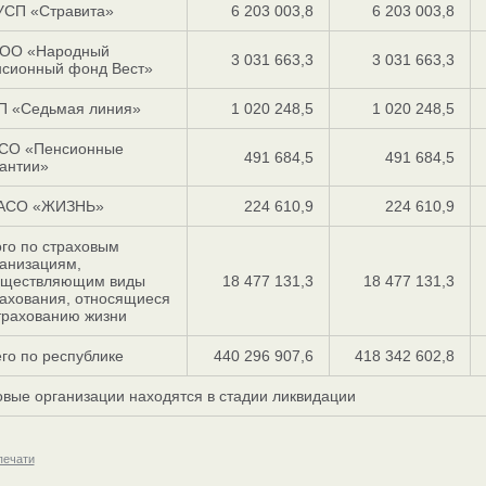
УСП «Стравита»
6 203 003,8
6 203 003,8
ОО «Народный
3 031 663,3
3 031 663,3
нсионный фонд Вест»
П «Седьмая линия»
1 020 248,5
1 020 248,5
СО «Пенсионные
491 684,5
491 684,5
антии»
АСО «ЖИЗНЬ»
224 610,9
224 610,9
го по страховым
анизациям,
уществляющим виды
18 477 131,3
18 477 131,3
ахования, относящиеся
трахованию жизни
го по республике
440 296 907,6
418 342 602,8
овые организации находятся в стадии ликвидации
печати