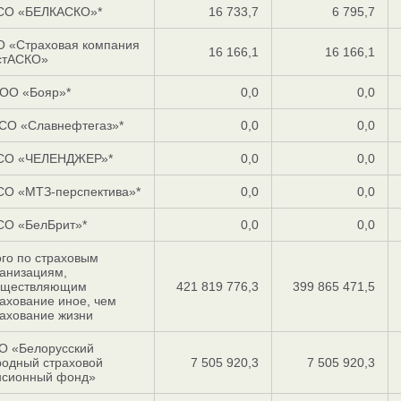
СО «БЕЛКАСКО»*
16 733,7
6 795,7
О «Страховая компания
16 166,1
16 166,1
стАСКО»
ОО «Бояр»*
0,0
0,0
СО «Славнефтегаз»*
0,0
0,0
СО «ЧЕЛЕНДЖЕР»*
0,0
0,0
СО «МТЗ-перспектива»*
0,0
0,0
СО «БелБрит»*
0,0
0,0
го по страховым
анизациям,
уществляющим
421 819 776,3
399 865 471,5
ахование иное, чем
ахование жизни
О «Белоруcский
родный страховой
7 505 920,3
7 505 920,3
нсионный фонд»