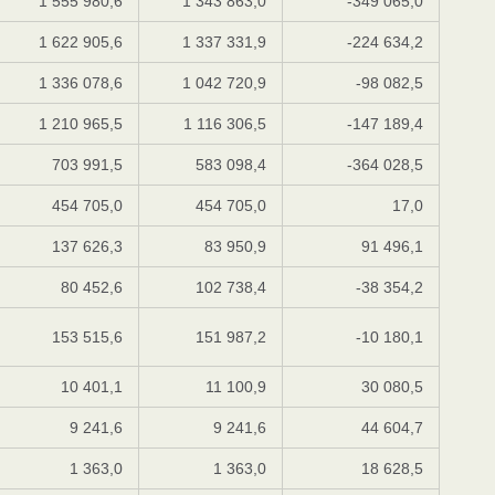
1 555 980,6
1 343 863,0
-349 065,0
1 622 905,6
1 337 331,9
-224 634,2
1 336 078,6
1 042 720,9
-98 082,5
1 210 965,5
1 116 306,5
-147 189,4
703 991,5
583 098,4
-364 028,5
454 705,0
454 705,0
17,0
137 626,3
83 950,9
91 496,1
80 452,6
102 738,4
-38 354,2
153 515,6
151 987,2
-10 180,1
10 401,1
11 100,9
30 080,5
9 241,6
9 241,6
44 604,7
1 363,0
1 363,0
18 628,5