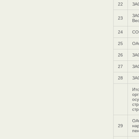
22
ЗА
ЗА
23
Ве
24
СО
25
ОА
26
ЗА
27
ЗА
28
ЗА
Ито
орг
ос
стр
стр
ОА
29
на
пе