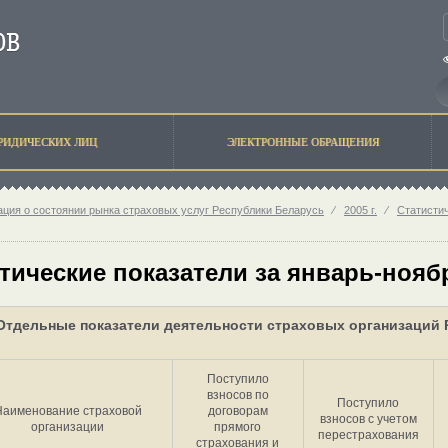
РИДИЧЕСКИХ ЛИЦ
ЭЛЕКТРОННЫЕ ОБРАЩЕНИЯ
ция о состоянии рынка страховых услуг Республики Беларусь
⁄
2005 г.
⁄
Статисти
тические показатели за январь-ноябр
Отдельные показатели деятельности страховых организаций Р
Поступило
взносов по
Поступило
Наименование страховой
договорам
взносов с учетом
организации
прямого
перестрахования
страхования и