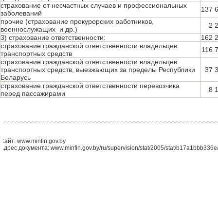
страхование от несчастных случаев и профессиональных
137 
заболеваний
прочие (страхование прокурорских работников,
2 
военнослужащих и др.)
3) страхование ответственности:
162 
страхование гражданской ответственности владельцев
116 
транспортных средств
страхование гражданской ответственности владельцев
транспортных средств, выезжающих за пределы Республики
37 
Беларусь
страхование гражданской ответственности перевозчика
8 
перед пассажирами
Сайт: www.minfin.gov.by
Адрес документа: www.minfin.gov.by/ru/supervision/stat/2005/stat/b17a1bbb336e