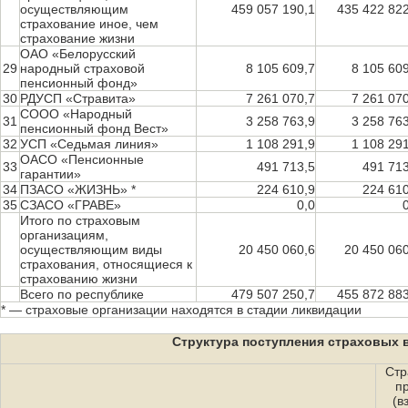
осуществляющим
459 057 190,1
435 422 822
страхование иное, чем
страхование жизни
ОАО «Белоруcский
29
народный страховой
8 105 609,7
8 105 60
пенсионный фонд»
30
РДУСП «Стравита»
7 261 070,7
7 261 07
СООО «Народный
31
3 258 763,9
3 258 76
пенсионный фонд Вест»
32
УСП «Седьмая линия»
1 108 291,9
1 108 29
ОАСО «Пенсионные
33
491 713,5
491 713
гарантии»
34
ПЗАСО «ЖИЗНЬ» *
224 610,9
224 610
35
СЗАСО «ГРАВЕ»
0,0
Итого по страховым
организациям,
осуществляющим виды
20 450 060,6
20 450 060
страхования, относящиеся к
страхованию жизни
Всего по республике
479 507 250,7
455 872 883
* — страховые организации находятся в стадии ликвидации
Структура поступления страховых в
Стр
п
(в