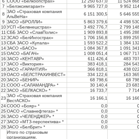
6
СООО «Белкоопстрах»
12 250 637,0
11 524 86
7
«Белэксимгарант»
9 965 727,0
9 952 11
ЗАО «Страховая компания
8
6 151 300,5
5 646 55
АльВеНа»
9
ЗАСО «БРОЛЛИ»
5 863 379,6
4 498 53
10
УСП «Белвнешстрах»
3 492 776,7
2 799 14
11
СББ ЗАСО «СлавПолис»
1 909 893,8
1 495 28
12
ЗСАО «БелИнгострах»
1 706 156,8
1 899 25
13
СБА ЗАСО «Купала»
1 593 522,2
1 384 13
14
ЗАСО «БАСО»
1 084 367,8
1 091 34
15
ОАСО «БАГАЧ»
1 008 051,4
1 067 71
16
ЗАСО «КЕНТАВР»
611 426,4
483 707
17
ЗАСО «Виктория»
383 418,1
284 543
18
ЗАСО «ГАРАНТИЯ»
366 818,1
438 022
19
ОАСО «БЕЛСТРАХИНВЕСТ»
334 122,6
163 365
20
ЗАСО «БЕНИР»
68 798,6
68 798
21
СООО «САЛАМАНДРА» *
30 140,4
23 683
22
ЗАСО «БЕЛКАСКО» *
16 733,7
7 71
ЗАО «Страховая компания
23
16 166,1
16 166
ВестАСКО»
24
СООО «Бояр» *
0,0
25
ОАСО «Славнефтегаз» *
0,0
26
ЗАСО «ЧЕЛЕНДЖЕР» *
0,0
27
ЗАСО «МТЗ-перспектива» *
0,0
28
ЗАСО «БелБрит» *
0,0
Итого по страховым
организациям,