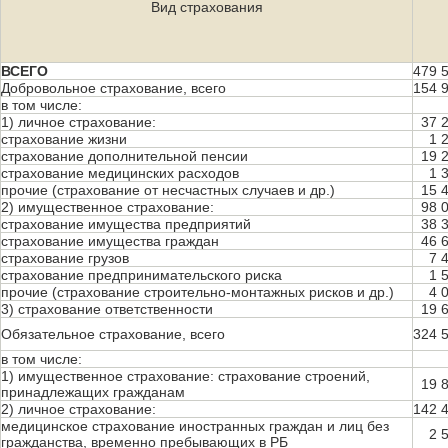
Вид страхования
ВСЕГО
479 
Добровольное страхование, всего
154 
в том числе:
1) личное страхование:
37 
страхование жизни
1 
страхование дополнительной пенсии
19 
страхование медицинских расходов
1 
прочие (страхование от несчастных случаев и др.)
15 
2) имущественное страхование:
98 
страхование имущества предприятий
38 
страхование имущества граждан
46 
страхование грузов
7 
страхование предпринимательского риска
1 
прочие (страхование строительно-монтажных рисков и др.)
4 
3) страхование ответственности
19 
Обязательное страхование, всего
324 
в том числе:
1) имущественное страхование: страхование строений,
19 
принадлежащих гражданам
2) личное страхование:
142 
медицинское страхование иностранных граждан и лиц без
2 
гражданства, временно пребывающих в РБ