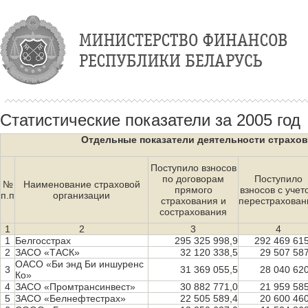
Статистические показатели за 2005 год
Отдельные показатели деятельности страхов
Поступило взносов
по договорам
Поступило
№
Наименование страховой
прямого
взносов с учет
п.п
организации
страхования и
перестрахован
сострахования
1
2
3
4
1
Белгосстрах
295 325 998,9
292 469 615
2
ЗАСО «ТАСК»
32 120 338,5
29 507 587
ОАСО «Би энд Би иншуренс
3
31 369 055,5
28 040 620
Ко»
4
ЗАСО «Промтрансинвест»
30 882 771,0
21 959 585
5
ЗАСО «Белнефтестрах»
22 505 589,4
20 600 460