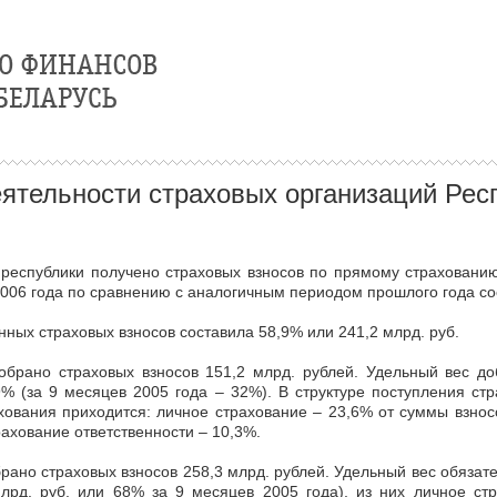
ятельности страховых организаций Респ
 республики получено страховых взносов по прямому страхованию
2006 года по сравнению с аналогичным периодом прошлого года со
ных страховых взносов составила 58,9% или 241,2 млрд. руб.
брано страховых взносов 151,2 млрд. рублей. Удельный вес д
9% (за 9 месяцев 2005 года – 32%). В структуре поступления ст
хования приходится: личное страхование – 23,6% от суммы взно
ахование ответственности – 10,3%.
рано страховых взносов 258,3 млрд. рублей. Удельный вес обязат
млрд. руб. или 68% за 9 месяцев 2005 года), из них личное с