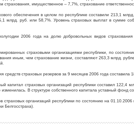
м страхования, имущественное – 7,7%, страхование ответственнос
ового обеспечения в целом по республике составили 213,1 млрд
,1 млрд. руб. или 58,7%. Уровень страховых выплат в сумме со
полугодии 2006 года на долю добровольных видов страхования
ированных страховыми организациями республики, по состоянию 
вания иным, чем страхование жизни, составляют 263,3 млрд. рубл
й.
 средств страховых резервов за 9 месяцев 2006 года составила 18
ный капитал страховых организаций республики составил 122,4 м
 изменилась. В структуре собственного капитала уставный фонд со
 страховых организаций республики по состоянию на 01.10.2006 г.
ки Белгосстраха).