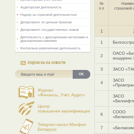
№
Наиме
Аудиторская деятельность
п.п
страховой 
Надзор за страховой деятельностью
Департамент по ценным бумагам
Департамент государственных знаков
1
Деятельность с драгоценными металлами и
драгоценными камнями
1
Белгосстр
Контрольно-ревизионная деятельность
ОАСО «Би 
2
иншуренс 
ПОДПИСКА НА НОВОСТИ
3
ЗАСО «ТА
OK
ЗАСО
4
«Промтран
Журнал
«Финансы, Учёт, Аудит»
ЗАСО
«Белнефт
Центр
повышения квалификации
СООО
6
«Белкоопс
Telegram-канал Минфин
7
«Белэксим
Беларуси