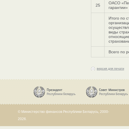
ОАСО «Пе
25
гарантии»
Итого по 
организац
осуществ
виды стра
относящие
страхован
Всего по 
версия для печати
© Министерство финансов Республики Беларусь, 2000-
2026.