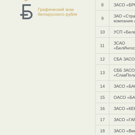
8
ЗАСО «БР
Графический знак
белорусского рубля
ЗАО «Стра
9
компания
10
УСП «Бел
ЗСАО
11
«БелИнгос
12
СБА ЗАСО
СББ ЗАСО
13
«СлавПол
14
ЗАСО «БА
15
ОАСО «БА
16
ЗАСО «КЕ
17
ЗАСО «ГА
18
ЗАСО «Ви