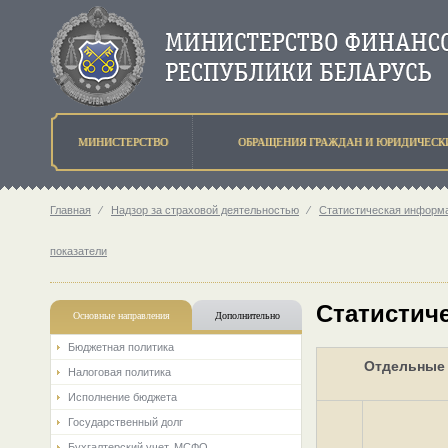
МИНИСТЕРСТВО
ОБРАЩЕНИЯ ГРАЖДАН И ЮРИДИЧЕСК
Главная
⁄
Надзор за страховой деятельностью
⁄
Статистическая информа
показатели
Статистиче
Основные направления
Дополнительно
Бюджетная политика
Отдельные 
Налоговая политика
Исполнение бюджета
Государственный долг
Бухгалтерский учет. МСФО