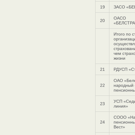
19
ЗАСО «БЕ
ОАСО
20
«БЕЛСТР
Итого по 
организац
осуществ
страхован
чем страх
жизни
21
РДУСП «С
ОАО «Бел
22
народный 
пенсионн
УСП «Сед
23
линия»
СООО «На
24
пенсионн
Вест»