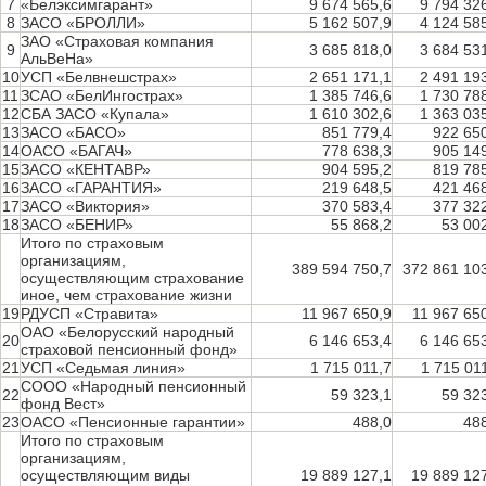
7
«Белэксимгарант»
9 674 565,6
9 794 32
8
ЗАСО «БРОЛЛИ»
5 162 507,9
4 124 58
ЗАО «Страховая компания
9
3 685 818,0
3 684 53
АльВеНа»
10
УСП «Белвнешстрах»
2 651 171,1
2 491 19
11
ЗСАО «БелИнгострах»
1 385 746,6
1 730 78
12
СБА ЗАСО «Купала»
1 610 302,6
1 363 03
13
ЗАСО «БАСО»
851 779,4
922 65
14
ОАСО «БАГАЧ»
778 638,3
905 14
15
ЗАСО «КЕНТАВР»
904 595,2
819 78
16
ЗАСО «ГАРАНТИЯ»
219 648,5
421 46
17
ЗАСО «Виктория»
370 583,4
377 32
18
ЗАСО «БЕНИР»
55 868,2
53 00
Итого по страховым
организациям,
389 594 750,7
372 861 10
осуществляющим страхование
иное, чем страхование жизни
19
РДУСП «Стравита»
11 967 650,9
11 967 65
ОАО «Белоруcский народный
20
6 146 653,4
6 146 65
страховой пенсионный фонд»
21
УСП «Седьмая линия»
1 715 011,7
1 715 01
СООО «Народный пенсионный
22
59 323,1
59 32
фонд Вест»
23
ОАСО «Пенсионные гарантии»
488,0
48
Итого по страховым
организациям,
осуществляющим виды
19 889 127,1
19 889 12