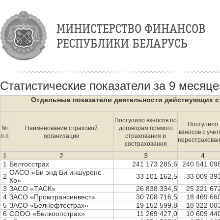
Статистические показатели за 9 месяце
Отдельные показатели деятельности действующих ст
Поступило взносов по
Поступило
№
Наименование страховой
договорам прямого
взносов с уче
п.п
организации
страхования и
перестрахова
сострахования
1
2
3
4
1
Белгосстрах
241 173 285,6
240 541 09
ОАСО «Би энд Би иншуренс
2
33 101 162,5
33 009 39
Ко»
3
ЗАСО «ТАСК»
26 838 334,5
25 221 67
4
ЗАСО «Промтрансинвест»
30 708 716,5
18 469 66
5
ЗАСО «Белнефтестрах»
19 152 599,8
18 322 00
6
СООО «Белкоопстрах»
11 269 427,0
10 609 44