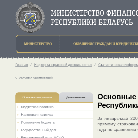
МИНИСТЕРСТВО
ОБРАЩЕНИЯ ГРАЖДАН И ЮРИДИЧЕСК
Главная
⁄
Надзор за страховой деятельностью
⁄
Статистическая информа
страховых организаций
Основные 
Основные направления
Дополнительно
Республики
Бюджетная политика
Налоговая политика
За январь-май 200
Исполнение бюджета
прямому страхован
года по сравнению 
Государственный долг
Бухгалтерский учет. МСФО