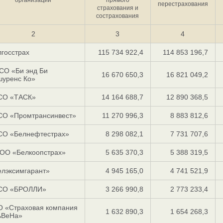
перестрахования
страхования и
сострахования
2
3
4
госстрах
115 734 922,4
114 853 196,7
СО «Би энд Би
16 670 650,3
16 821 049,2
шуренс Ко»
СО «ТАСК»
14 164 688,7
12 890 368,5
СО «Промтрансинвест»
11 270 996,3
8 883 812,6
СО «Белнефтестрах»
8 298 082,1
7 731 707,6
ОО «Белкоопстрах»
5 635 370,3
5 388 319,5
елэксимгарант»
4 945 165,0
4 741 521,9
СО «БРОЛЛИ»
3 266 990,8
2 773 233,4
О «Страховая компания
1 632 890,3
1 654 268,3
ьВеНа»