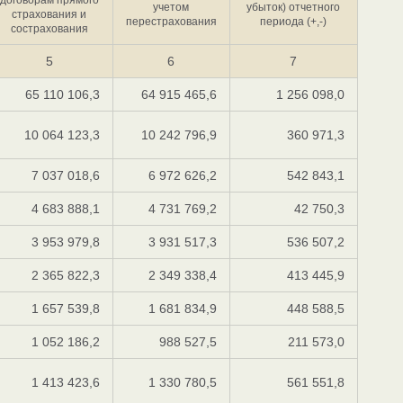
учетом
убыток) отчетного
страхования и
перестрахования
периода (+,-)
сострахования
5
6
7
65 110 106,3
64 915 465,6
1 256 098,0
10 064 123,3
10 242 796,9
360 971,3
7 037 018,6
6 972 626,2
542 843,1
4 683 888,1
4 731 769,2
42 750,3
3 953 979,8
3 931 517,3
536 507,2
2 365 822,3
2 349 338,4
413 445,9
1 657 539,8
1 681 834,9
448 588,5
1 052 186,2
988 527,5
211 573,0
1 413 423,6
1 330 780,5
561 551,8