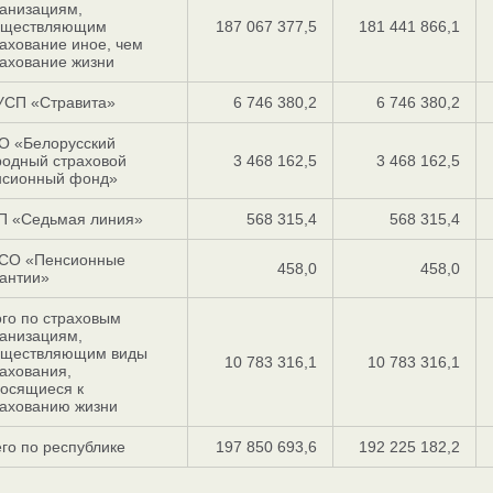
анизациям,
уществляющим
187 067 377,5
181 441 866,1
ахование иное, чем
ахование жизни
УСП «Стравита»
6 746 380,2
6 746 380,2
О «Белоруcский
родный страховой
3 468 162,5
3 468 162,5
нсионный фонд»
П «Седьмая линия»
568 315,4
568 315,4
СО «Пенсионные
458,0
458,0
антии»
го по страховым
анизациям,
уществляющим виды
10 783 316,1
10 783 316,1
ахования,
носящиеся к
рахованию жизни
го по республике
197 850 693,6
192 225 182,2