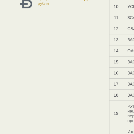
рубля
10
УС
11
ЗС
12
СБ
13
ЗА
14
ОА
15
ЗА
16
ЗА
17
ЗА
18
ЗА
РУ
на
19
пе
ор
Ито