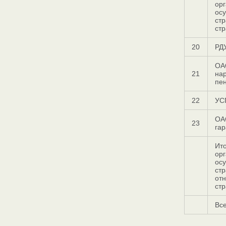
орг
ос
стр
стр
20
РД
ОА
21
на
пе
22
УС
ОА
23
гар
Ито
орг
ос
стр
от
ст
Все