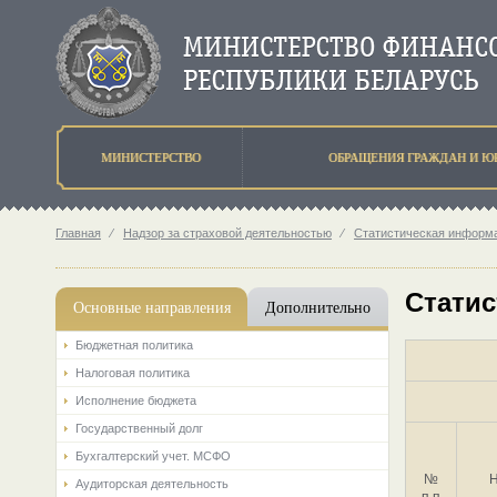
МИНИСТЕРСТВО
ОБРАЩЕНИЯ ГРАЖДАН И Ю
Главная
⁄
Надзор за страховой деятельностью
⁄
Статистическая информа
Статис
Основные направления
Дополнительно
Бюджетная политика
Налоговая политика
Исполнение бюджета
Государственный долг
Бухгалтерский учет. МСФО
№
Н
Аудиторская деятельность
п.п