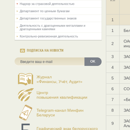
Надзор за страховой деятельностью
Департамент по ценным бумагам
Департамент государственных знаков
1
Деятельность с драгоценными металлами и
драгоценными камнями
1
Бел
Контрольно-ревизионная деятельность
ОА
2
ин
ПОДПИСКА НА НОВОСТИ
3
ЗА
OK
4
ЗА
Журнал
5
ЗА
«Финансы, Учёт, Аудит»
6
СО
Центр
повышения квалификации
7
«Б
Telegram-канал Минфин
8
ЗА
Беларуси
ЗА
9
Ал
Графический знак белорусского