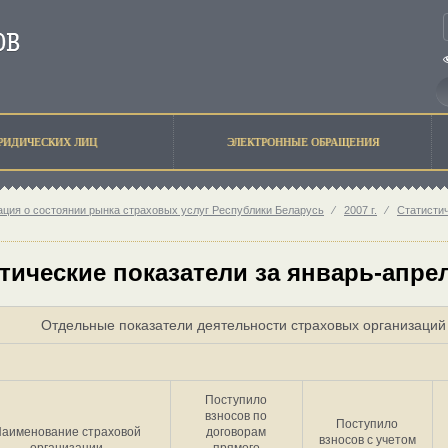
РИДИЧЕСКИХ ЛИЦ
ЭЛЕКТРОННЫЕ ОБРАЩЕНИЯ
ция о состоянии рынка страховых услуг Республики Беларусь
⁄
2007 г.
⁄
Статисти
тические показатели за январь-апрел
Отдельные показатели деятельности страховых организаций 
Поступило
взносов по
Поступило
аименование страховой
договорам
взносов с учетом
организации
прямого