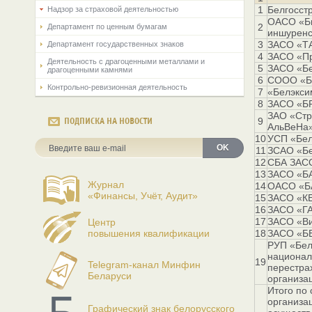
1
Белгосст
Надзор за страховой деятельностью
ОАСО «Би
2
Департамент по ценным бумагам
иншуренс
3
ЗАСО «Т
Департамент государственных знаков
4
ЗАСО «Пр
Деятельность с драгоценными металлами и
5
ЗАСО «Бе
драгоценными камнями
6
СООО «Б
Контрольно-ревизионная деятельность
7
«Белэкси
8
ЗАСО «Б
ЗАО «Стр
9
ПОДПИСКА НА НОВОСТИ
АльВеНа
10
УСП «Бел
OK
11
ЗСАО «Бе
12
СБА ЗАСО
13
ЗАСО «Б
Журнал
14
ОАСО «Б
«Финансы, Учёт, Аудит»
15
ЗАСО «К
16
ЗАСО «Г
17
ЗАСО «Ви
Центр
повышения квалификации
18
ЗАСО «Б
РУП «Бел
национал
19
Telegram-канал Минфин
перестра
Беларуси
организа
Итого по
организа
Графический знак белорусского