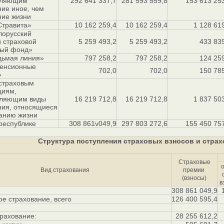
вляющим
292 641 337,7
281 593 559,8
153 613 25
ние иное, чем
ние жизни
травита»
10 162 259,4
10 162 259,4
1 128 61
оруcский
 страховой
5 259 493,2
5 259 493,2
433 83
ый фонд»
ьмая линия»
797 258,2
797 258,2
124 25
енсионные
702,0
702,0
150 78
»
 страховым
циям,
вляющим виды
16 219 712,8
16 219 712,8
1 837 50
ния, относящиеся
ванию жизни
республике
308 861v049,9
297 803 272,6
155 450 75
Структура поступления страховых взносов и страх
Страховые
Вид страхования
премии
(взносы)
в
308 861 049,9
е страхование, всего
126 400 595,4
трахование:
28 255 612,2