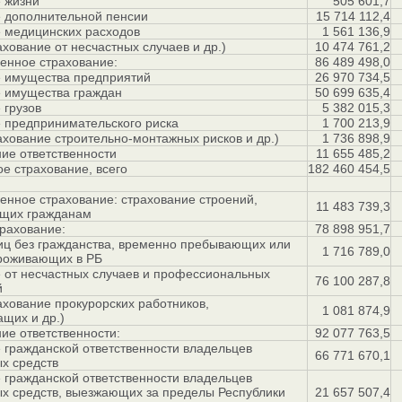
 жизни
505 601,7
 дополнительной пенсии
15 714 112,4
 медицинских расходов
1 561 136,9
ахование от несчастных случаев и др.)
10 474 761,2
енное страхование:
86 489 498,0
е имущества предприятий
26 970 734,5
е имущества граждан
50 699 635,4
 грузов
5 382 015,3
 предпринимательского риска
1 700 213,9
ахование строительно-монтажных рисков и др.)
1 736 898,9
ние ответственности
11 655 485,2
е страхование, всего
182 460 454,5
енное страхование: страхование строений,
11 483 739,3
щих гражданам
трахование:
78 898 951,7
иц без гражданства, временно пребывающих или
1 716 789,0
роживающих в РБ
 от несчастных случаев и профессиональных
76 100 287,8
й
ахование прокурорских работников,
1 081 874,9
щих и др.)
ние ответственности:
92 077 763,5
 гражданской ответственности владельцев
66 771 670,1
х средств
 гражданской ответственности владельцев
х средств, выезжающих за пределы Республики
21 657 507,4