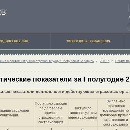
РИДИЧЕСКИХ ЛИЦ
ЭЛЕКТРОННЫЕ ОБРАЩЕНИЯ
ция о состоянии рынка страховых услуг Республики Беларусь
⁄
2007 г.
⁄
Статисти
тические показатели за I полугодие 2
ьные показатели деятельности действующих страховых орган
Выплачено
Поступило взносов
страхового
по договорам
Поступило
вание страховой
возмещения по
прямого
взносов с учетом
рганизации
договорам прямог
страхования и
перестрахования
страхования и
сострахования
сострахования
2
3
4
5