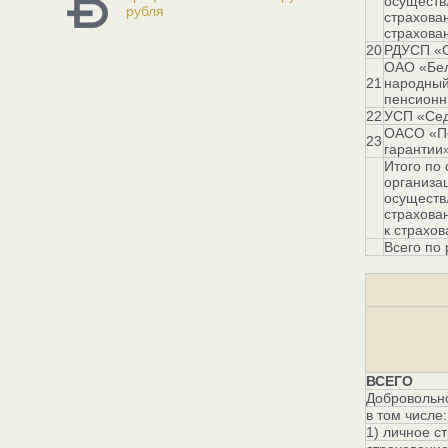
осущест
рубля
страхова
страхова
20
РДУСП «С
ОАО «Бел
21
народный
пенсионн
22
УСП «Сед
ОАСО «П
23
гарантии
Итого по
организа
осущест
страхова
к страхо
Всего по 
ВСЕГО
Добровольно
в том числе:
1) личное с