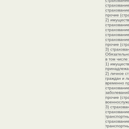
страхование
страхование
страхование
прочие (стр
2) имуществ
страховани
страховани
страхование
страхование
прочие (стр
3) страхова
Обязательно
в том числе:
1) имуществ
принадлежа
2) личное с
граждан и л
временно п
страхование
заболевани
прочие (стр
военнослужа
3) страхова
страхование
транспортны
страхование
транспортны