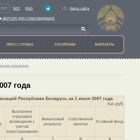
РУС
БЕЛ
ENG
Карта сайта
ВЕРСИЯ ДЛЯ СЛАБОВИДЯЩИХ
ПРЕСС-СЛУЖБА
ГОСОРГАНЫ
КОНТАКТЫ
ческие показатели
007 года
изаций Республики Беларусь на 1 июля 2007 года
тыс.руб.
Выплачено
страхового
Финансовый
Собственный
возмещения с
Уставный фонд
о
результат
капитал
учетом
перестрахования
6
7
8
9