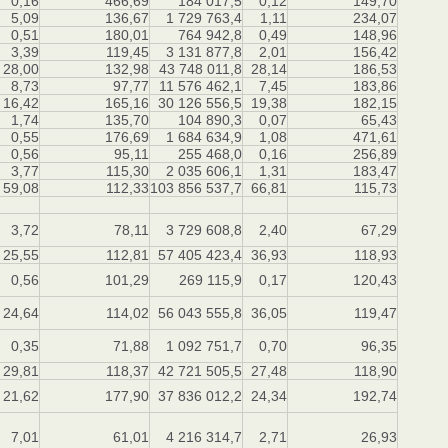
0,16
466,69
184 017,5
0,12
149,70
5,09
136,67
1 729 763,4
1,11
234,07
0,51
180,01
764 942,8
0,49
148,96
3,39
119,45
3 131 877,8
2,01
156,42
28,00
132,98
43 748 011,8
28,14
186,53
8,73
97,77
11 576 462,1
7,45
183,86
16,42
165,16
30 126 556,5
19,38
182,15
1,74
135,70
104 890,3
0,07
65,43
0,55
176,69
1 684 634,9
1,08
471,61
0,56
95,11
255 468,0
0,16
256,89
3,77
115,30
2 035 606,1
1,31
183,47
59,08
112,33
103 856 537,7
66,81
115,73
3,72
78,11
3 729 608,8
2,40
67,29
25,55
112,81
57 405 423,4
36,93
118,93
0,56
101,29
269 115,9
0,17
120,43
24,64
114,02
56 043 555,8
36,05
119,47
0,35
71,88
1 092 751,7
0,70
96,35
29,81
118,37
42 721 505,5
27,48
118,90
21,62
177,90
37 836 012,2
24,34
192,74
7,01
61,01
4 216 314,7
2,71
26,93