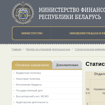
МИНИСТЕРСТВО
ОБРАЩЕНИЯ ГРАЖДАН И Ю
Главная
⁄
Надзор за страховой деятельностью
⁄
Статистическая информа
Статис
Основные направления
Дополнительно
Бюджетная политика
Отдел
Налоговая политика
Исполнение бюджета
№
Наимено
Государственный долг
п.п
о
Бухгалтерский учет. МСФО
Аудиторская деятельность
1