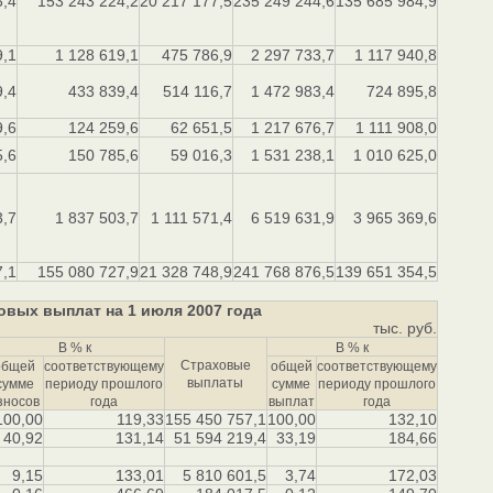
3,4
153 243 224,2
20 217 177,5
235 249 244,6
135 685 984,9
9,1
1 128 619,1
475 786,9
2 297 733,7
1 117 940,8
9,4
433 839,4
514 116,7
1 472 983,4
724 895,8
9,6
124 259,6
62 651,5
1 217 676,7
1 111 908,0
5,6
150 785,6
59 016,3
1 531 238,1
1 010 625,0
3,7
1 837 503,7
1 111 571,4
6 519 631,9
3 965 369,6
7,1
155 080 727,9
21 328 748,9
241 768 876,5
139 651 354,5
овых выплат на 1 июля 2007 года
тыс. руб.
В % к
В % к
Страховые
общей
соответствующему
общей
соответствующему
выплаты
cумме
периоду прошлого
сумме
периоду прошлого
зносов
года
выплат
года
100,00
119,33
155 450 757,1
100,00
132,10
40,92
131,14
51 594 219,4
33,19
184,66
9,15
133,01
5 810 601,5
3,74
172,03