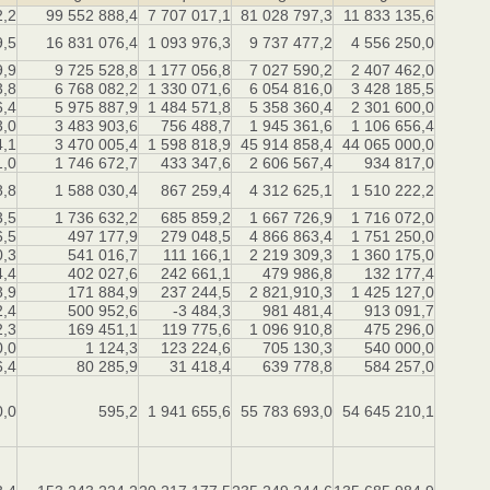
2,2
99 552 888,4
7 707 017,1
81 028 797,3
11 833 135,6
9,5
16 831 076,4
1 093 976,3
9 737 477,2
4 556 250,0
9,9
9 725 528,8
1 177 056,8
7 027 590,2
2 407 462,0
3,8
6 768 082,2
1 330 071,6
6 054 816,0
3 428 185,5
6,4
5 975 887,9
1 484 571,8
5 358 360,4
2 301 600,0
3,0
3 483 903,6
756 488,7
1 945 361,6
1 106 656,4
4,1
3 470 005,4
1 598 818,9
45 914 858,4
44 065 000,0
1,0
1 746 672,7
433 347,6
2 606 567,4
934 817,0
8,8
1 588 030,4
867 259,4
4 312 625,1
1 510 222,2
3,5
1 736 632,2
685 859,2
1 667 726,9
1 716 072,0
6,5
497 177,9
279 048,5
4 866 863,4
1 751 250,0
0,3
541 016,7
111 166,1
2 219 309,3
1 360 175,0
4,4
402 027,6
242 661,1
479 986,8
132 177,4
8,9
171 884,9
237 244,5
2 821,910,3
1 425 127,0
2,4
500 952,6
-3 484,3
981 481,4
913 091,7
2,3
169 451,1
119 775,6
1 096 910,8
475 296,0
0,0
1 124,3
123 224,6
705 130,3
540 000,0
6,4
80 285,9
31 418,4
639 778,8
584 257,0
0,0
595,2
1 941 655,6
55 783 693,0
54 645 210,1