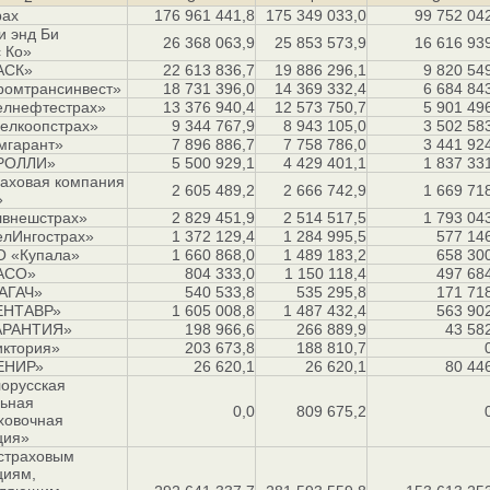
рах
176 961 441,8
175 349 033,0
99 752 04
 энд Би
26 368 063,9
25 853 573,9
16 616 93
 Ко»
АСК»
22 613 836,7
19 886 296,1
9 820 54
омтрансинвест»
18 731 396,0
14 369 332,4
6 684 84
лнефтестрах»
13 376 940,4
12 573 750,7
5 901 49
елкоопстрах»
9 344 767,9
8 943 105,0
3 502 58
мгарант»
7 896 886,7
7 758 786,0
3 441 92
РОЛЛИ»
5 500 929,1
4 429 401,1
1 837 33
аховая компания
2 605 489,2
2 666 742,9
1 669 71
»
внешстрах»
2 829 451,9
2 514 517,5
1 793 04
лИнгострах»
1 372 129,4
1 284 995,5
577 14
 «Купала»
1 660 868,0
1 489 183,2
658 30
АСО»
804 333,0
1 150 118,4
497 68
АГАЧ»
540 533,8
535 295,8
171 71
ЕНТАВР»
1 605 008,8
1 487 432,4
563 90
АРАНТИЯ»
198 966,6
266 889,9
43 58
ктория»
203 673,8
188 810,7
ЕНИР»
26 620,1
26 620,1
80 44
орусская
ьная
0,0
809 675,2
ховочная
ция»
 страховым
циям,