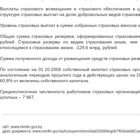
Выплаты страхового возмещения и страхового обеспечения в ц
структуре страховых выплат на долю добровольных видов страхова
Уровень страховых выплат в сумме собранных страховых взносов з
Общая сумма страховых резервов, сформированных страховыми о
рублей. Страховые резервы по видам страхования иным, чем с
относящимся к страхованию жизни, -129,6 млрд. рублей.
Сумма полученного дохода от размещения средств страховых резер
По состоянию на 01.10.2008 собственный капитал страховых орг
аналогичным периодом прошлого года в действующих ценах на 103
60,8% от величины собственного капитала.
Среднесписочная численность работников страховых организаци
штатных – 7 967.
Сайт: www.minfin.gov.by
Адрес документа: www.minfin.gov.by/ru/supervision/stat/2008/itogi/b7f0ebddd61a