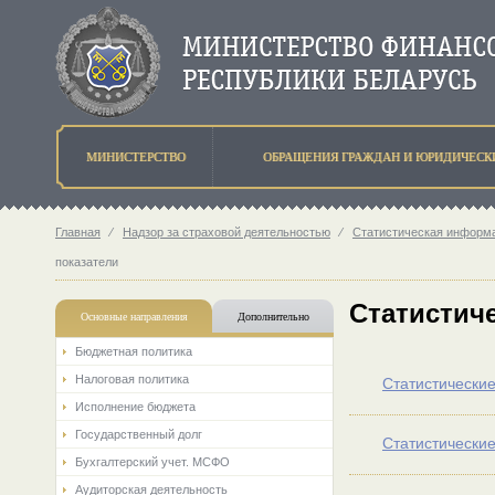
МИНИСТЕРСТВО
ОБРАЩЕНИЯ ГРАЖДАН И ЮРИДИЧЕСК
Главная
⁄
Надзор за страховой деятельностью
⁄
Статистическая информа
показатели
Статистич
Основные направления
Дополнительно
Бюджетная политика
Налоговая политика
Статистические
Исполнение бюджета
Государственный долг
Статистические
Бухгалтерский учет. МСФО
Аудиторская деятельность