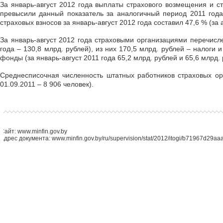
За январь-август 2012 года выплаты страхового возмещения и с
превысили данный показатель за аналогичный период 2011 года
страховых взносов за январь-август 2012 года составил 47,6 % (за
За январь-август 2012 года страховыми организациями перечисл
года – 130,8 млрд. рублей), из них 170,5 млрд. рублей – налоги
фонды (за январь-август 2011 года 65,2 млрд. рублей и 65,6 млрд.
Среднесписочная численность штатных работников страховых орг
01.09.2011 – 8 906 человек).
Сайт: www.minfin.gov.by
Адрес документа: www.minfin.gov.by/ru/supervision/stat/2012/itogi/b71967d29aa