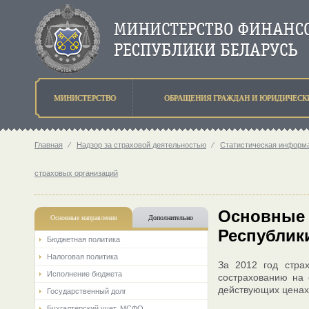
МИНИСТЕРСТВО
ОБРАЩЕНИЯ ГРАЖДАН И ЮРИДИЧЕСК
Главная
⁄
Надзор за страховой деятельностью
⁄
Статистическая информа
страховых организаций
Основные 
Основные направления
Дополнительно
Республики
Бюджетная политика
Налоговая политика
За 2012 год стра
Исполнение бюджета
сострахованию на 
действующих ценах 
Государственный долг
Бухгалтерский учет. МСФО