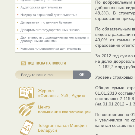
По добровольным в
добровольных видо
Аудиторская деятельность
48,3%). В структ
Надзор за страховой деятельностью
страхования приход
Департамент по ценным бумагам
По обязательным ви
Департамент государственных знаков
видов страхования 
Деятельность с драгоценными металлами и
40,0% от суммы с
драгоценными камнями
страхование ответс
Контрольно-ревизионная деятельность
За 2012 год сумма 
на долю добровольн
ПОДПИСКА НА НОВОСТИ
– 1 162,7 млрд рубл
OK
Уровень страховых 
Общая сумма стра
Журнал
01.01.2013 состави
«Финансы, Учёт, Аудит»
составляют 2 119,8
(на 01.01.2012 – 1 
Центр
повышения квалификации
По состоянию на 01
и увеличился по с
Telegram-канал Минфин
капитал составляет
Беларуси