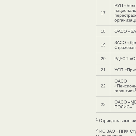
РУП «Бело
национал
17
перестрах
организац
18
ОАСО «БА
ЗАСО «Де
19
Страхован
20
РДУСП «С
21
УСП «При
ОАСО
22
«Пенсион
гарантии»
ОАСО «М
23
7
ПОЛИС»
1
Отрицательные чис
2
ИС ЗАО «ППФ Стра