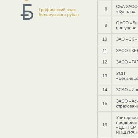
СБА ЗАСО
8
Графический знак
«Купала»
белорусского рубля
ОАСО «Би 
9
иншуренс 
10
ЗАО «СК 
11
ЗАСО «КЕ
12
ЗАСО «ГА
УСП
13
«Белвнеш
14
ЗСАО «Инг
ЗАСО «Ас
15
страхован
Унитарное
предприят
16
«ЦЕПТЕР
ИНШУРАН