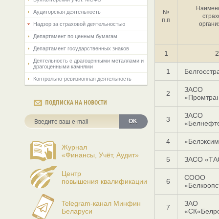
Наимен
Аудиторская деятельность
№
страх
п.п
органи
Надзор за страховой деятельностью
Департамент по ценным бумагам
Департамент государственных знаков
1
2
Деятельность с драгоценными металлами и
драгоценными камнями
1
Белгосстр
Контрольно-ревизионная деятельность
ЗАСО
2
«Промтран
ПОДПИСКА НА НОВОСТИ
ЗАСО
3
OK
«Белнефт
4
«Белэксим
Журнал
«Финансы, Учёт, Аудит»
5
ЗАСО «ТА
Центр
СООО
повышения квалификации
6
«Белкоопс
Telegram-канал Минфин
ЗАО
7
Беларуси
«СК«Белро