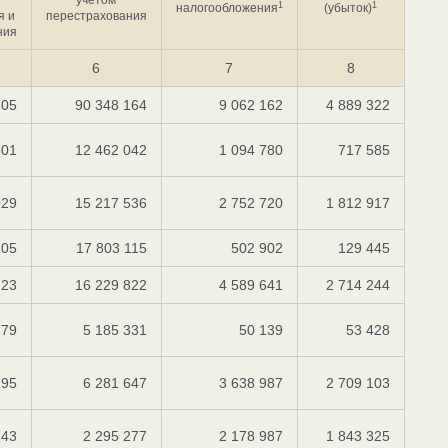
1
1
налогообложения
(убыток)
я и
перестрахования
ния
6
7
8
105
90 348 164
9 062 162
4 889 322
601
12 462 042
1 094 780
717 585
029
15 217 536
2 752 720
1 812 917
205
17 803 115
502 902
129 445
723
16 229 822
4 589 641
2 714 244
779
5 185 331
50 139
53 428
195
6 281 647
3 638 987
2 709 103
743
2 295 277
2 178 987
1 843 325