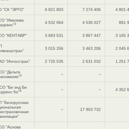
О "СК "ЭРГО"
6 821 803
7 274 406
4 801 
СО "Имклива
4 532 064
4 536 027
881 
2
шуранс"
СО "КЕНТАВР"
3 683 531
3 867 447
3 165 
П
3 015 256
3 463 206
2 045 
лвнешстрах"
О "Ингоcстрах"
2 725 535
2 631 032
1 251 
СО "Дельта
−
−
3
рахование"
СО "Би энд Би
−
−
4 352 
4
уренс Ко"
П "Белорусская
циональная
−
17 903 732
рестраховочная
анизация"
СО "Аснова