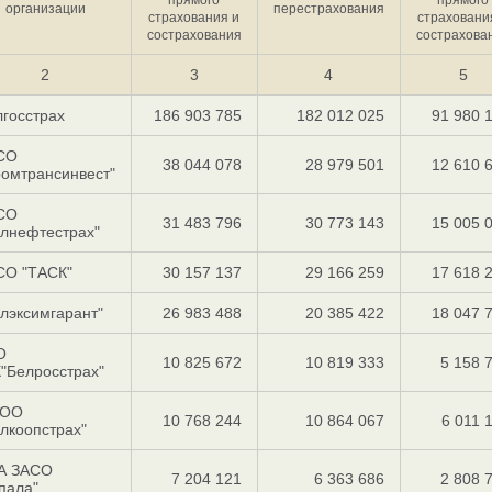
организации
перестрахования
страхования и
страховани
сострахования
сострахова
2
3
4
5
госстрах
186 903 785
182 012 025
91 980 
СО
38 044 078
28 979 501
12 610 
омтрансинвест"
СО
31 483 796
30 773 143
15 005 
елнефтестрах"
СО "ТАСК"
30 157 137
29 166 259
17 618 
лэксимгарант"
26 983 488
20 385 422
18 047 
О
10 825 672
10 819 333
5 158 
"Белросстрах"
ОО
10 768 244
10 864 067
6 011 
лкоопстрах"
А ЗАСО
7 204 121
6 363 686
2 808 
пала"