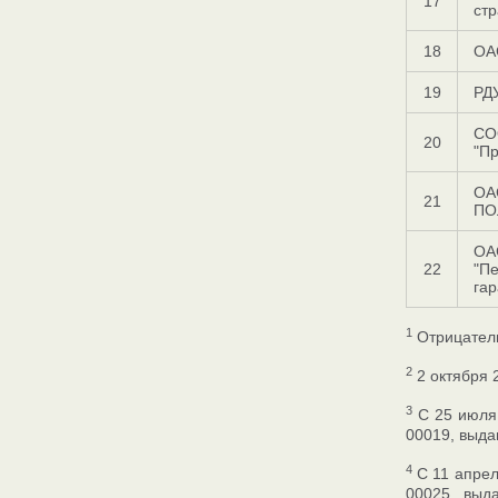
17
стр
18
ОА
19
РД
СО
20
"П
ОА
21
ПО
ОА
22
"П
гар
1
Отрицатель
2
2 октября 
3
С 25 июля 
00019, выда
4
C 11 апрел
00025., выд