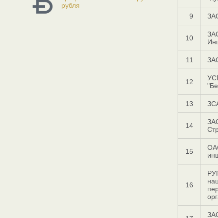
рубля
9
ЗА
ЗА
10
Ин
11
ЗА
УС
12
"Бе
13
ЗСА
ЗА
14
Ст
ОА
15
инш
РУ
на
16
пе
орг
ЗА