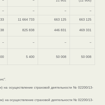
−
−
21 802
(12 500)
−
−
−
−
733
11 664 733
663 125
663 125
838
825 838
446 831
469 331
−
−
−
−
400
5 400
50 008
50 008
нс".
и) на осуществление страховой деятельности № 02200/13-
ии) на осуществление страховой деятельности № 02200/13-