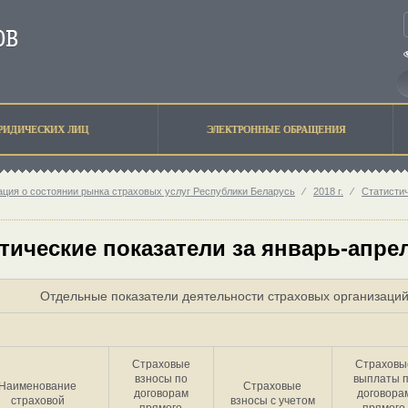
РИДИЧЕСКИХ ЛИЦ
ЭЛЕКТРОННЫЕ ОБРАЩЕНИЯ
ция о состоянии рынка страховых услуг Республики Беларусь
⁄
2018 г.
⁄
Статисти
тические показатели за январь-апрел
Отдельные показатели деятельности страховых организаций
Страховые
Страховы
взносы по
выплаты 
Наименование
Страховые
договорам
договора
страховой
взносы с учетом
прямого
прямого