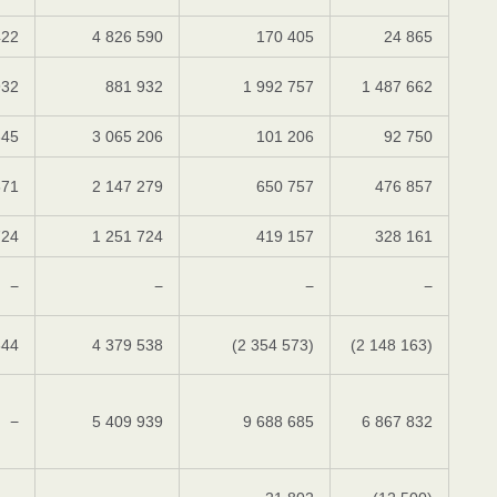
422
4 826 590
170 405
24 865
932
881 932
1 992 757
1 487 662
345
3 065 206
101 206
92 750
671
2 147 279
650 757
476 857
724
1 251 724
419 157
328 161
−
−
−
−
644
4 379 538
(2 354 573)
(2 148 163)
−
5 409 939
9 688 685
6 867 832