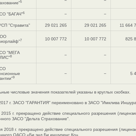
−
−
5
ахование"
6
СО "БАГАЧ"
−
−
УСП "Стравита"
29 021 265
29 021 265
11 664 
ОО
10 007 772
10 007 772
825 
7
риорлайф"
СО "МЕГА
−
−
8
ЛИС"
СО
енсионные
−
−
5 
9
антии"
ные числовые значения показателей указаны в круглых скобках.
2017 г. ЗАСО "ГАРАНТИЯ" переименовано в ЗАСО "Имклива Иншура
2015 г. прекращено действие специального разрешения (лицензи
нного ЗАСО "Дельта Страхование".
я 2018 г. прекращено действие специального разрешения (лиценз
анного ОАСО «Би энд Би иншуренс Ко».