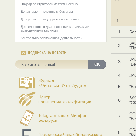
Надзор за страховой деятельностью
Департамент по ценным бумагам
Департамент государственных знаков
1
Деятельность с драгоценными металлами и
драгоценными камнями
1
Бел
Контрольно-ревизионная деятельность
ЗА
2
"Пр
ПОДПИСКА НА НОВОСТИ
ЗА
3
"Б
OK
4
ЗА
Журнал
«Финансы, Учёт, Аудит»
5
"Бе
Центр
ЗА
6
повышения квалификации
"СК
СО
Telegram-канал Минфин
7
"Бе
Беларуси
СБ
8
Графический знак белорусского
"Ку