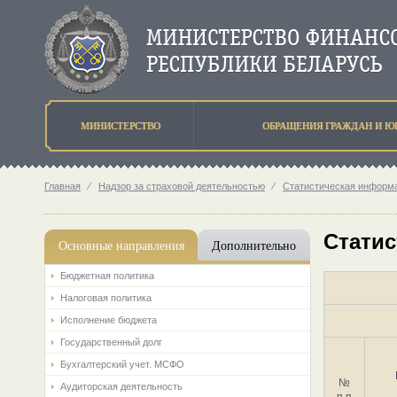
МИНИСТЕРСТВО
ОБРАЩЕНИЯ ГРАЖДАН И Ю
Главная
⁄
Надзор за страховой деятельностью
⁄
Статистическая информа
Статис
Основные направления
Дополнительно
Бюджетная политика
Налоговая политика
Исполнение бюджета
Государственный долг
Бухгалтерский учет. МСФО
№
Аудиторская деятельность
п.п