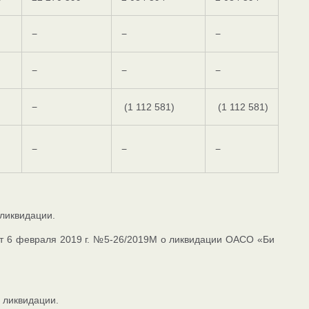
−
−
−
−
−
−
−
(1 112 581)
(1 112 581)
−
−
−
ликвидации.
 от 6 февраля 2019 г. №5-26/2019М о ликвидации ОАСО «Би
 ликвидации.