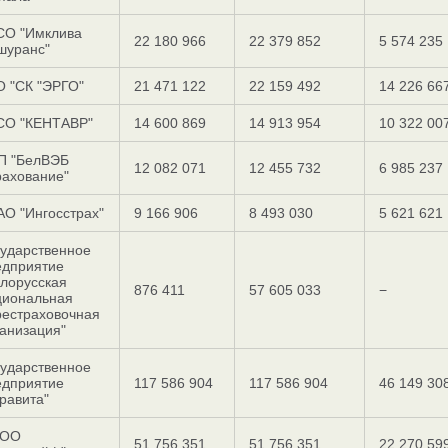
СО "Имклива
22 180 966
22 379 852
5 574 235
шуранс"
О "СК "ЭРГО"
21 471 122
22 159 492
14 226 66
СО "КЕНТАВР"
14 600 869
14 913 954
10 322 00
П "БелВЭБ
12 082 071
12 455 732
6 985 237
рахование"
О "Ингоcстрах"
9 166 906
8 493 030
5 621 621
сударственное
едприятие
лорусская
876 411
57 605 033
−
циональная
рестраховочная
анизация"
сударственное
едприятие
117 586 904
117 586 904
46 149 30
равита"
ОО
51 756 351
51 756 351
22 270 59