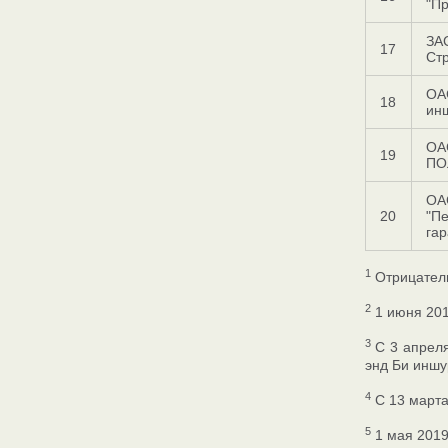
"П
ЗА
17
Ст
ОА
18
ин
ОА
19
ПО
ОА
20
"П
га
1
Отрицатель
2
1 июня 201
3
С 3 апреля
энд Би иншу
4
С 13 марта 
5
1 мая 2019