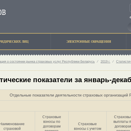
РИДИЧЕСКИХ ЛИЦ
ЭЛЕКТРОННЫЕ ОБРАЩЕНИЯ
ция о состоянии рынка страховых услуг Республики Беларусь
⁄
2019 г.
⁄
Статисти
тические показатели за январь-декаб
Отдельные показатели деятельности страховых организаций Р
Страховые
Страховы
взносы по
выплаты 
Наименование
Страховые
договорам
договора
страховой
взносы с учетом
прямого
прямого