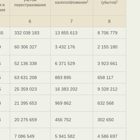
1
1
налогообложения
(убыток)
я и
перестрахования
ния
6
7
8
65
332 038 183
13 855 613
8 706 779
9
60 306 327
3 432 176
2 155 180
5
52 136 338
6 371 529
3 923 661
5
63 631 208
883 895
658 117
6
25 359 023
16 383 202
9 328 212
8
21 395 653
969 862
632 568
4
20 275 659
456 752
302 650
7 086 549
5 941 582
4 586 697