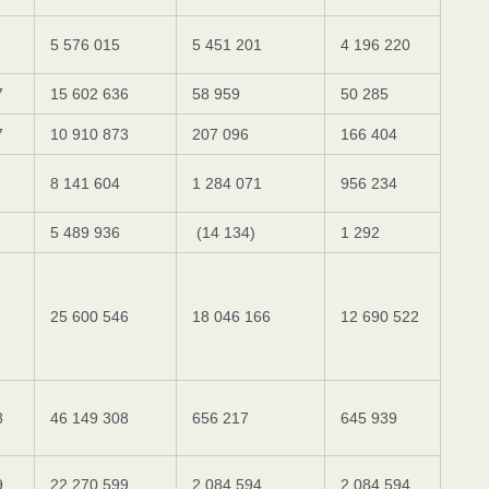
5 576 015
5 451 201
4 196 220
7
15 602 636
58 959
50 285
7
10 910 873
207 096
166 404
8 141 604
1 284 071
956 234
5 489 936
(14 134)
1 292
25 600 546
18 046 166
12 690 522
8
46 149 308
656 217
645 939
9
22 270 599
2 084 594
2 084 594