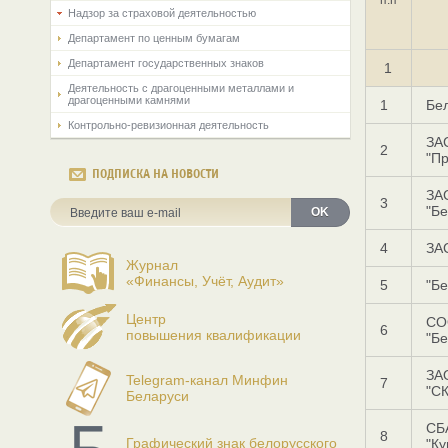
Надзор за страховой деятельностью
Департамент по ценным бумагам
Департамент государственных знаков
1
Деятельность с драгоценными металлами и
драгоценными камнями
1
Бел
Контрольно-ревизионная деятельность
ЗА
2
"Пр
ПОДПИСКА НА НОВОСТИ
ЗА
3
"Б
OK
4
ЗА
Журнал
«Финансы, Учёт, Аудит»
5
"Бе
Центр
СО
6
повышения квалификации
"Бе
ЗА
Telegram-канал Минфин
7
"СК
Беларуси
СБ
8
Графический знак белорусского
"Ку