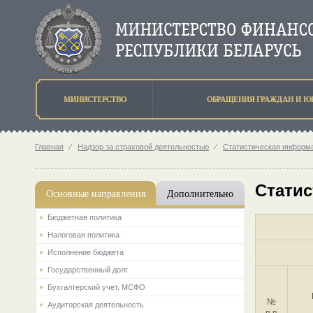
МИНИСТЕРСТВО
ОБРАЩЕНИЯ ГРАЖДАН И Ю
Главная
⁄
Надзор за страховой деятельностью
⁄
Статистическая информа
Статис
Основные направления
Дополнительно
Бюджетная политика
Налоговая политика
Исполнение бюджета
Государственный долг
Бухгалтерский учет. МСФО
№
Аудиторская деятельность
п.п