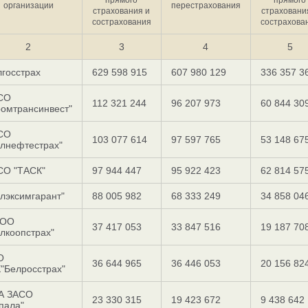
организации
перестрахования
страхования и
страховани
сострахования
сострахова
2
3
4
5
госстрах
629 598 915
607 980 129
336 357 3
СО
112 321 244
96 207 973
60 844 30
омтрансинвест"
СО
103 077 614
97 597 765
53 148 67
елнефтестрах"
СО "ТАСК"
97 944 447
95 922 423
62 814 57
лэксимгарант"
88 005 982
68 333 249
34 858 04
ОО
37 417 053
33 847 516
19 187 70
лкоопстрах"
О
36 644 965
36 446 053
20 156 82
"Белросстрах"
А ЗАСО
23 330 315
19 423 672
9 438 642
пала"