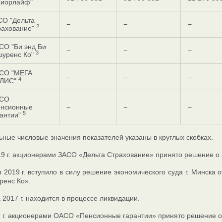
риорлайф"
СО "Дельта
−
−
−
2
рахование"
СО "Би энд Би
−
−
−
3
шуренс Ко"
СО "МЕГА
−
−
−
4
ЛИС"
СО
енсионные
−
−
−
5
рантии"
ные числовые значения показателей указаны в круглых скобках.
9 г. акционерами ЗАСО «Дельта Страхование» принято решение о 
 2019 г. вступило в силу решение экономического суда г. Минска
ренс Ко».
2017 г. находится в процессе ликвидации.
 г. акционерами ОАСО «Пенсионные гарантии» принято решение о