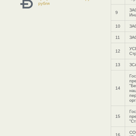
рубля
ЗА
9
Ин
10
ЗА
11
ЗА
УС
12
Ст
13
ЗСА
Го
пр
"Бе
14
на
пе
орг
Го
15
пр
"Ст
СО
16