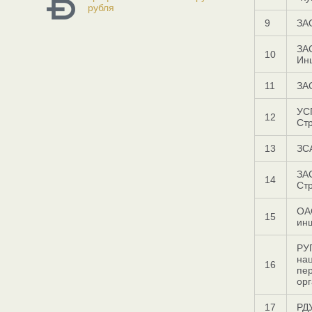
рубля
9
ЗА
ЗА
10
Ин
11
ЗА
УС
12
Ст
13
ЗСА
ЗА
14
Ст
ОА
15
ин
РУ
на
16
пе
орг
17
РД