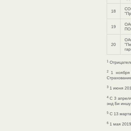
СО
18
"П
ОА
19
ПО
ОА
20
"П
га
1
Отрицатель
2
1 ноября 
Страхование
3
1 июня 201
4
С 3 апреля
энд Би иншу
5
С 13 марта 
6
1 мая 2019