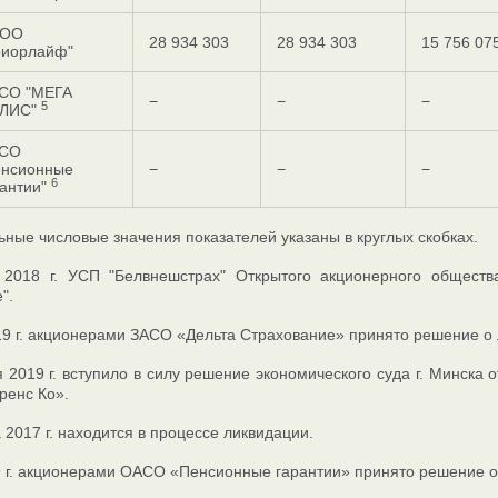
ОО
28 934 303
28 934 303
15 756 07
риорлайф"
СО "МЕГА
−
−
−
5
ЛИС"
СО
енсионные
−
−
−
6
рантии"
ные числовые значения показателей указаны в круглых скобках.
2018 г. УСП "Белвнешстрах" Открытого акционерного общест
".
9 г. акционерами ЗАСО «Дельта Страхование» принято решение о 
 2019 г. вступило в силу решение экономического суда г. Минска
ренс Ко».
2017 г. находится в процессе ликвидации.
 г. акционерами ОАСО «Пенсионные гарантии» принято решение о