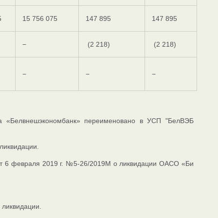
5
15 756 075
147 895
147 895
−
(2 218)
(2 218)
−
−
−
ва «Белвнешэкономбанк» переименовано в УСП "БелВЭБ
ликвидации.
 от 6 февраля 2019 г. №5-26/2019М о ликвидации ОАСО «Би
 ликвидации.