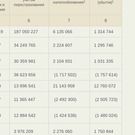
1
1
налогообложения
(убыток)
я и
перестрахования
ния
6
7
8
49
187 050 227
6 135 066
1 314 744
7
34 249 765
2 224 607
1 295 746
7
30 359 981
2 104 931
1 031 335
3
36 623 656
(1 717 502)
(1 757 614)
0
13 896 541
21 143 958
12 760 072
7
11 365 447
(2 492 300)
(2 505 723)
0
12 884 542
(1 424 538)
(1 480 024)
3 976 209
2 276 060
1 750 844