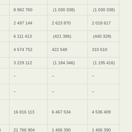
8 962 760
(1 030 338)
(1 030 338)
2 497 144
2 623 870
2 018 617
6 111 413
(421 386)
(440 328)
4 574 752
422 548
310 610
3 229 112
(1 184 346)
(1 195 416)
−
−
−
−
−
−
16 816 113
6 467 534
4 536 409
4
21 766 904
1 406 390
1 406 390