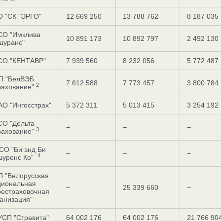
О "СК "ЭРГО"
12 669 250
13 788 762
8 187 035
СО "Имклива
10 891 173
10 892 797
2 492 130
шуранс"
СО "КЕНТАВР"
7 939 560
8 232 056
5 772 487
П "БелВЭБ
7 612 588
7 773 457
3 800 784
2
рахование"
О "Ингоcстрах"
5 372 311
5 013 415
3 254 192
СО "Дельта
−
−
−
3
рахование"
СО "Би энд Би
−
−
−
4
шуренс Ко"
П "Белорусская
циональная
−
25 339 660
−
рестраховочная
анизация"
УСП "Стравита"
64 002 176
64 002 176
21 766 90