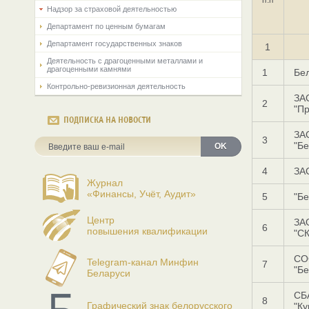
Надзор за страховой деятельностью
Департамент по ценным бумагам
Департамент государственных знаков
1
Деятельность с драгоценными металлами и
драгоценными камнями
1
Бел
Контрольно-ревизионная деятельность
ЗА
2
"Пр
ПОДПИСКА НА НОВОСТИ
ЗА
3
"Б
OK
4
ЗА
Журнал
«Финансы, Учёт, Аудит»
5
"Бе
Центр
ЗА
6
повышения квалификации
"СК
СО
Telegram-канал Минфин
7
"Бе
Беларуси
СБ
8
Графический знак белорусского
"Ку