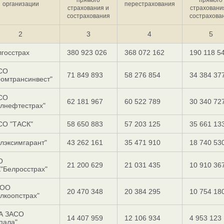
организации
перестрахования
страхования и
страховани
сострахования
сострахова
2
3
4
5
госстрах
380 923 026
368 072 162
190 118 5
СО
71 849 893
58 276 854
34 384 37
омтрансинвест"
СО
62 181 967
60 522 789
30 340 72
елнефтестрах"
СО "ТАСК"
58 650 883
57 203 125
35 661 13
лэксимгарант"
43 262 161
35 471 910
18 740 53
О
21 200 629
21 031 435
10 910 36
"Белросстрах"
ОО
20 470 348
20 384 295
10 754 18
лкоопстрах"
А ЗАСО
14 407 959
12 106 934
4 953 123
пала"