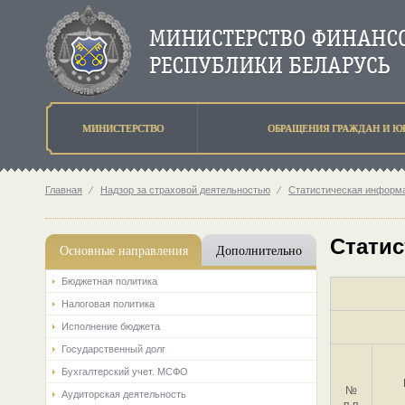
МИНИСТЕРСТВО
ОБРАЩЕНИЯ ГРАЖДАН И Ю
Главная
⁄
Надзор за страховой деятельностью
⁄
Статистическая информа
Статис
Основные направления
Дополнительно
Бюджетная политика
Налоговая политика
Исполнение бюджета
Государственный долг
Бухгалтерский учет. МСФО
№
Аудиторская деятельность
п.п