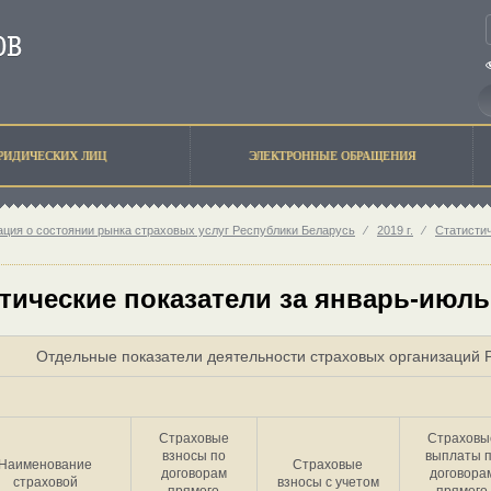
РИДИЧЕСКИХ ЛИЦ
ЭЛЕКТРОННЫЕ ОБРАЩЕНИЯ
ция о состоянии рынка страховых услуг Республики Беларусь
⁄
2019 г.
⁄
Статисти
тические показатели за январь-июль
Отдельные показатели деятельности страховых организаций Р
Страховые
Страховы
взносы по
выплаты 
Наименование
Страховые
договорам
договора
страховой
взносы с учетом
прямого
прямого