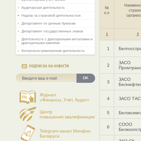
Наимено
Аудиторская деятельность
№
страхо
п.п
организ
Надзор за страховой деятельностью
Департамент по ценным бумагам
Департамент государственных знаков
1
2
Деятельность с драгоценными металлами и
драгоценными камнями
1
Белгосстр
Контрольно-ревизионная деятельность
ЗАСО
2
ПОДПИСКА НА НОВОСТИ
Промтранс
OK
ЗАСО
3
Белнефте
Журнал
4
ЗАСО ТАС
«Финансы, Учёт, Аудит»
Центр
5
Белэксимг
повышения квалификации
СООО
6
Белкоопст
Telegram-канал Минфин
Беларуси