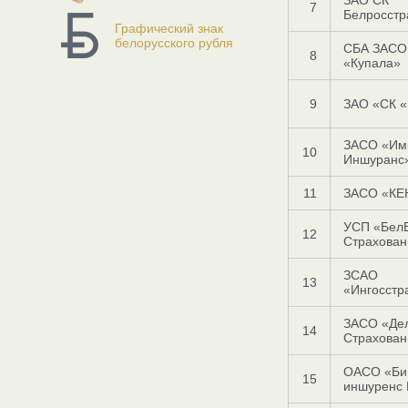
ЗАО СК
7
Белросстр
Графический знак
белорусского рубля
СБА ЗАСО
8
«Купала»
9
ЗАО «СК 
ЗАСО «Им
10
Иншуранс
11
ЗАСО «КЕ
УСП «Бел
12
Страхован
ЗСАО
13
«Ингосстр
ЗАСО «Де
14
Страхован
ОАСО «Би 
15
иншуренс 