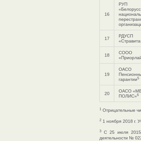
РУП
«Белорусс
16
национал
перестрах
организац
РДУСП
17
«Стравита
СООО
18
«Приорла
ОАСО
19
Пенсионн
5
гарантии
ОАСО «М
20
6
ПОЛИС»
1
Отрицательные чис
2
1 ноября 2018 г.
3
С 25 июля 2015 
деятельности № 02