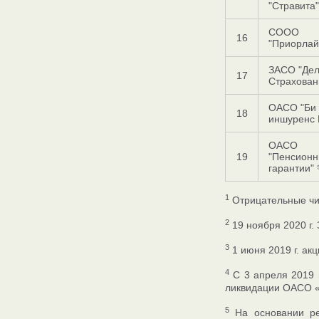
"Стравита"
СООО
16
"Приорла
ЗАСО "Дел
17
Страхован
ОАСО "Би 
18
иншуренс 
ОАСО
19
"Пенсион
гарантии" 
1
Отрицательные чис
2
19 ноября 2020 г.
3
1 июня 2019 г. ак
4
С 3 апреля 2019 г
ликвидации ОАСО «
5
На основании ре