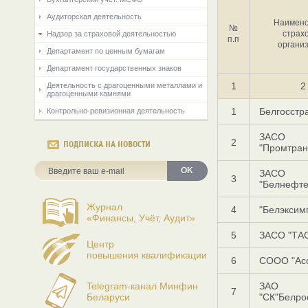
Аудиторская деятельность
Наимено
№
страх
Надзор за страховой деятельностью
п.п
органи
Департамент по ценным бумагам
Департамент государственных знаков
1
2
Деятельность с драгоценными металлами и
драгоценными камнями
1
Белгосстр
Контрольно-ревизионная деятельность
ЗАСО
2
ПОДПИСКА НА НОВОСТИ
"Промтран
OK
ЗАСО
3
"Белнефте
Журнал
4
"Белэксим
«Финансы, Учёт, Аудит»
5
ЗАСО "ТА
Центр
повышения квалификации
6
СООО "Ас
Telegram-канал Минфин
ЗАО
7
Беларуси
"СК"Белро