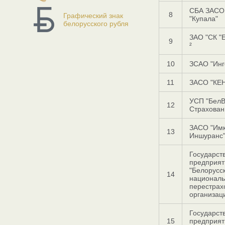
СБА ЗАСО
8
Графический знак
"Купала"
белорусского рубля
ЗАО "СК "
9
²
10
ЗСАО "Инг
11
ЗАСО "КЕ
УСП "Бел
12
Страхован
ЗАСО "Им
13
Иншуранс
Государст
предприят
"Белорусс
14
национал
перестрах
организац
Государст
15
предприят