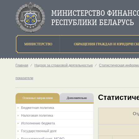
МИНИСТЕРСТВО
ОБРАЩЕНИЯ ГРАЖДАН И ЮРИДИЧЕСК
Главная
⁄
Надзор за страховой деятельностью
⁄
Статистическая информа
показатели
Статистиче
Основные направления
Дополнительно
Бюджетная политика
От
Налоговая политика
Исполнение бюджета
Государственный долг
Бухгалтерский учет. МСФО