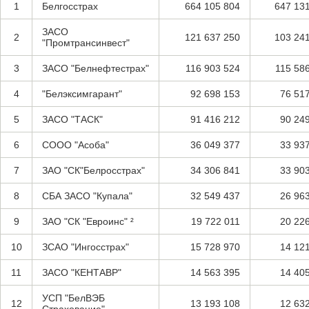
1
Белгосстрах
664 105 804
647 13
ЗАСО
2
121 637 250
103 24
"Промтрансинвест"
3
ЗАСО "Белнефтестрах"
116 903 524
115 58
4
"Белэксимгарант"
92 698 153
76 51
5
ЗАСО "ТАСК"
91 416 212
90 24
6
СООО "Асоба"
36 049 377
33 93
7
ЗАО "СК"Белросстрах"
34 306 841
33 90
8
СБА ЗАСО "Купала"
32 549 437
26 96
9
ЗАО "СК "Евроинс" ²
19 722 011
20 22
10
ЗСАО "Ингоcстрах"
15 728 970
14 12
11
ЗАСО "КЕНТАВР"
14 563 395
14 40
УСП "БелВЭБ
12
13 193 108
12 63