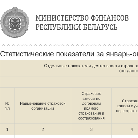
Статистические показатели за январь-о
Отдельные показатели деятельности страховы
(по данн
Страховые
взносы по
Страхов
№
Наименование страховой
договорам
взносы с у
п.п
организации
прямого
перестрахо
страхования и
сострахования
1
2
3
4