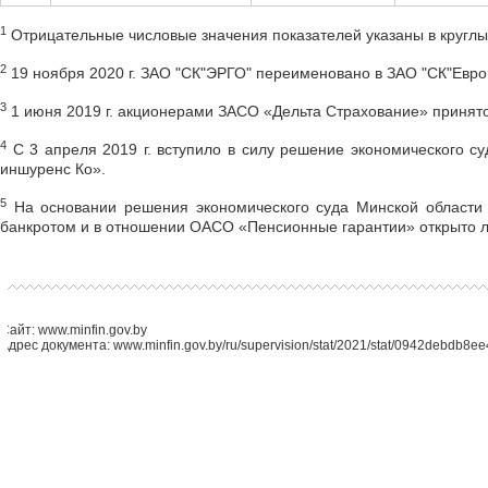
1
Отрицательные числовые значения показателей указаны в круглых
2
19 ноября 2020 г. ЗАО "СК"ЭРГО" переименовано в ЗАО "СК"Евро
3
1 июня 2019 г. акционерами ЗАСО «Дельта Страхование» принят
4
С 3 апреля 2019 г. вступило в силу решение экономического с
иншуренс Ко».
5
На основании решения экономического суда Минской области
банкротом и в отношении ОАСО «Пенсионные гарантии» открыто л
Сайт: www.minfin.gov.by
Адрес документа: www.minfin.gov.by/ru/supervision/stat/2021/stat/0942debdb8ee4