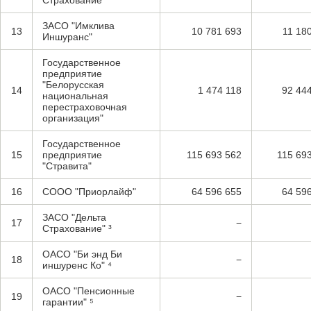
Страхование"
ЗАСО "Имклива
13
10 781 693
11 18
Иншуранс"
Государственное
предприятие
"Белорусская
14
1 474 118
92 44
национальная
перестраховочная
организация"
Государственное
15
предприятие
115 693 562
115 69
"Стравита"
16
СООО "Приорлайф"
64 596 655
64 59
ЗАСО "Дельта
17
−
Страхование" ³
ОАСО "Би энд Би
18
−
иншуренс Ко" ⁴
ОАСО "Пенсионные
19
−
гарантии" ⁵