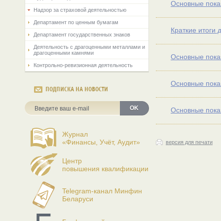
Основные показ
Надзор за страховой деятельностью
Департамент по ценным бумагам
Краткие итоги 
Департамент государственных знаков
Деятельность с драгоценными металлами и
драгоценными камнями
Основные показ
Контрольно-ревизионная деятельность
Основные показ
ПОДПИСКА НА НОВОСТИ
OK
Основные показ
Журнал
«Финансы, Учёт, Аудит»
версия для печати
Центр
повышения квалификации
Telegram-канал Минфин
Беларуси