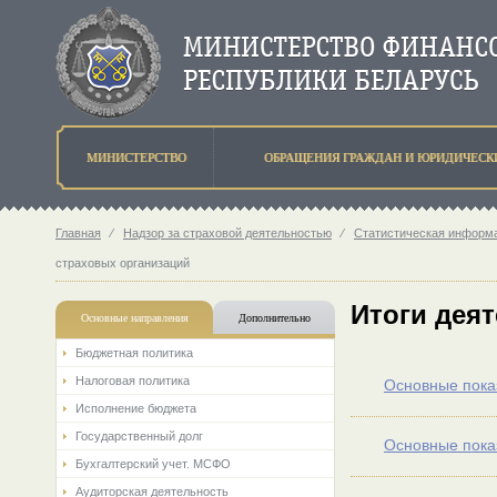
МИНИСТЕРСТВО
ОБРАЩЕНИЯ ГРАЖДАН И ЮРИДИЧЕСК
Главная
⁄
Надзор за страховой деятельностью
⁄
Статистическая информа
страховых организаций
Итоги дея
Основные направления
Дополнительно
Бюджетная политика
Налоговая политика
Основные показ
Исполнение бюджета
Государственный долг
Основные показ
Бухгалтерский учет. МСФО
Аудиторская деятельность