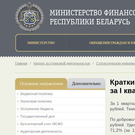
МИНИСТЕРСТВО
ОБРАЩЕНИЯ ГРАЖДАН И Ю
Главная
⁄
Надзор за страховой деятельностью
⁄
Статистическая информа
Кратки
Основные направления
Дополнительно
за I кв
Бюджетная политика
Налоговая политика
За 1 кварта
рублей. Тем
Исполнение бюджета
Государственный долг
По добровол
Бухгалтерский учет. МСФО
рублей. Уде
71,2% (за 
Аудиторская деятельность