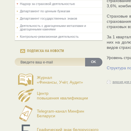
страхование
Надзор за страховой деятельностью
3,6%, комби
Департамент по ценным бумагам
Страховые в
Департамент государственных знаков
страхования
Деятельность с драгоценными металлами и
страховых в
драгоценными камнями
За 1 кварта
Контрольно-ревизионная деятельность
них на долю
видов страх
ПОДПИСКА НА НОВОСТИ
Уровень стр
OK
Структура п
Журнал
«Финансы, Учёт, Аудит»
версия для 
Центр
повышения квалификации
Telegram-канал Минфин
Беларуси
Графический знак белорусского