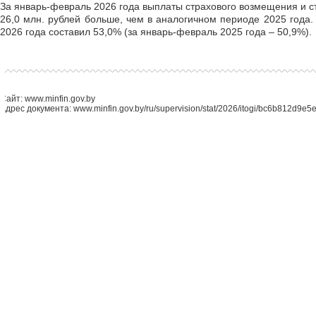
За январь-февраль 2026 года выплаты страхового возмещения и ст
26,0 млн. рублей больше, чем в аналогичном периоде 2025 года
2026 года составил 53,0% (за январь-февраль 2025 года – 50,9%).
Сайт: www.minfin.gov.by
Адрес документа: www.minfin.gov.by/ru/supervision/stat/2026/itogi/bc6b812d9e5