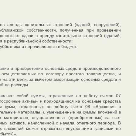
в аренды капитальных строений (зданий, сооружений),
бликанской собственности, полученная при проведении
ченные от сдачи в аренду капитальных строений (зданий,
 в республиканской собственности;
субботника и перечисленные в бюджет.
ание и приобретение основных средств производственного
 осуществляемых по договору простого товарищества, и
х на эти цели, за вычетом амортизации основных средств и
ой на расходы.
тавляют собой суммы, отраженные по дебету счетов 07
лгосрочные активы» и приходящиеся на основные средства
ем сумм, отраженных по дебету счета 08 «Вложения в
оительные материалы»), уменьшенные на суммы вложений в
х материалов, осуществленных (приобретенных) за счет
ных активов, начисленной с начала отчетного периода. В
х вложений может отражаться внутренними записями по
быток)».