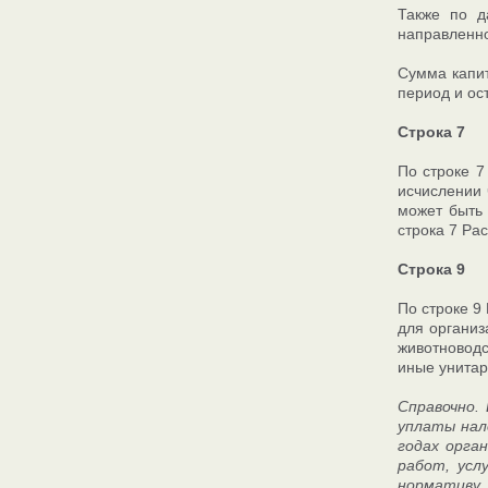
Также по д
направленно
Сумма капит
период и ос
Строка 7
По строке 7
исчислении 
может быть 
строка 7 Ра
Строка 9
По строке 9
для организ
животноводс
иные унитар
Справочно.
уплаты нало
годах орга
работ, усл
нормативу,