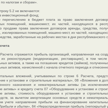
 по налогам и сборам».
троку 5.2 не включаются:
в инвестиционный фонд;
 перечислению в бюджет плата за право заключения договоро
ных помещений, машиномест, их частей, находящихся в респу
о продаже права заключения договоров аренды, средства, полу
, изолированных помещений, машино-мест, их частей, находящихся
едства, заработанные на рабочих местах в дни республиканского 
асчета
 Расчета отражается прибыль организаций, направленная на созд
, их реконструкцию (модернизацию, реставрацию), в том числе
ных активов, а также на погашение кредитов (займов), полученны
ных активов, начисленной с начала отчетного периода и отнесенн
тальных вложений, учитываемых по строке 6 Расчета, предс
ие к установке и строительные материалы», 08 «Вложения в до
венного назначения и нематериальные активы (за исключени
е активы» и кредиту счета 07 «Оборудование к установке и стр
ые активы, стоимость оборудования к установке и строительны
дств, за вычетом амортизации основных средств и нематериаль
ком учете направление прибыли на финансирование капитальны
Прибыли и убытки», 84 «Нераспределенная прибыль (непокрытый у