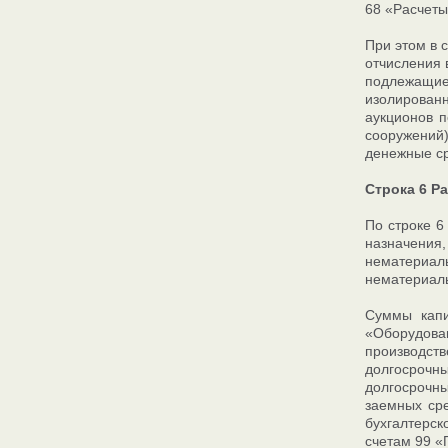
68 «Расчеты
При этом в с
отчисления 
подлежащие
изолирован
аукционов п
сооружений)
денежные ср
Строка 6 Р
По строке 6
назначения
нематериаль
нематериаль
Суммы капи
«Оборудован
производст
долгосрочны
долгосрочн
заемных сре
бухгалтерс
счетам 99 «