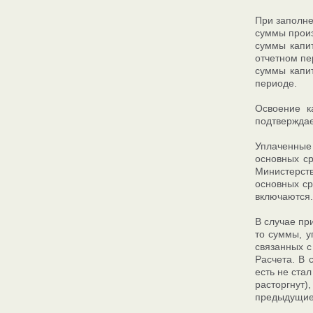
При заполне
суммы произ
суммы капи
отчетном пе
суммы капи
периоде.
Освоение к
подтверждае
Уплаченные 
основных ср
Министерств
основных ср
включаются.
В случае пр
то суммы, у
связанных с
Расчета. В 
есть не ста
расторгнут)
предыдущие