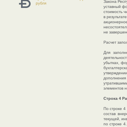
Закона Респ
рубля
уставный фо
стоимость ч
в результат
акционерно
несостоятел
не завершен
Расчет запо
Для заполн
деятельност
убытках, фо
бухгалтерск
утверждени
дополнения
утратившими
элементов н
Строка 4 Р
По строке 4
состав внер
текущей, ин
по строке 4