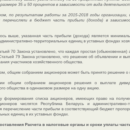
размере 35 и 50 процентов в зависимости от вида деятельност
зом, по результатам работы за 2015-2018 годы организации,
и перечисляли в бюджет часть прибыли (дохода) в зависим
ось выше, указанная часть прибыли (дохода) является минимал
административно-территориальных единиц в уставных фондах хозя
атьей 70 Закона установлено, что каждая простая (обыкновенная)
Статьей 79 Закона установлено, что решение об объявлении и вы
ания участников хозяйственного общества.
ом, общим собранием акционеров может быть принято решение о 
тии общим собранием акционеров решения о выплате дивид
ого общества в одинаковом размере на одну акцию.
ту формирования списка акционеров, имеющих право на получен
ционеров числятся Республика Беларусь и административно-
я перечисление части прибыли в соответствующий бюджет пропор
ьных единиц в их уставных фондах.
оставления Расчета в налоговые органы и сроки уплаты част