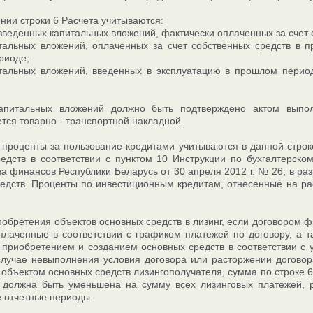
нии строки 6 Расчета учитываются:
веденных капитальных вложений, фактически оплаченных за счет с
тальных вложений, оплаченных за счет собственных средств в 
риоде;
тальных вложений, введенных в эксплуатацию в прошлом период
апитальных вложений должно быть подтверждено актом выпол
тся товарно - транспортной накладной.
проценты за пользование кредитами учитываются в данной строк
едств в соответствии с пунктом 10 Инструкции по бухгалтерско
а финансов Республики Беларусь от 30 апреля 2012 г. № 26, в ра
едств. Проценты по инвестиционным кредитам, отнесенные на рас
иобретения объектов основных средств в лизинг, если договором 
плаченные в соответствии с графиком платежей по договору, а 
 приобретением и созданием основных средств в соответствии с у
случае невыполнения условия договора или расторжении договора
л объектом основных средств лизингополучателя, сумма по строке 6 
, должна быть уменьшена на сумму всех лизинговых платежей, 
 отчетные периоды.