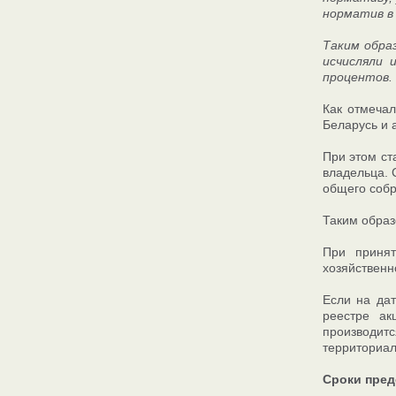
норматив в 
Таким обра
исчисляли 
процентов.
Как отмечал
Беларусь и 
При этом ст
владельца. 
общего собр
Таким образ
При приня
хозяйственн
Если на да
реестре ак
производитс
территориал
Сроки пред