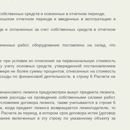
обственных средств и освоенных в отчетном периоде;
прошлом отчетном периоде и введенных в эксплуатацию в
е и оплаченных за счет собственных средств в отчетном
ненных работ, оборудование поставлено на склад, что
е при условии их отнесения на первоначальную стоимость
му учету основных средств, утвержденной постановлением
змере не более суммы процентов, отнесенных на стоимость
ходы по финансовой деятельности, в строку 6 Расчета не
финансового лизинга предусмотрен выкуп предмета лизинга,
также расходы на проведение собственными силами работ,
словиями договора лизинга, также учитываются в строке 6
, когда предмет лизинга возвращается лизингодателю, то
Расчета за период, в котором срок договора истек (договор
ранее включенных в эту строку по указанному объекту за