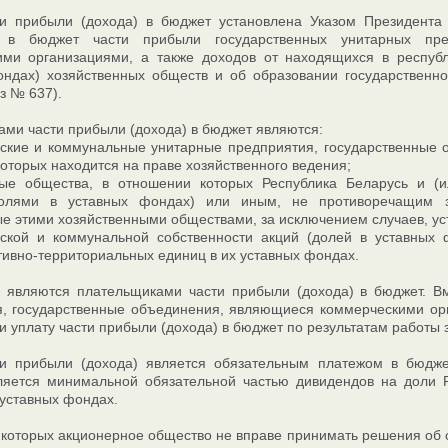
ти прибыли (дохода) в бюджет установлена Указом Президента
 в бюджет части прибыли государственных унитарных пред
ими организациями, а также доходов от находящихся в республ
ондах) хозяйственных обществ и об образовании государственн
з № 637).
ми части прибыли (дохода) в бюджет являются:
нские и коммунальные унитарные предприятия, государственные
оторых находится на праве хозяйственного ведения;
ные общества, в отношении которых Республика Беларусь и (и
олями в уставных фондах) или иным, не противоречащим за
 этими хозяйственными обществами, за исключением случаев, уст
нской и коммунальной собственности акций (долей в уставных
ивно-территориальных единиц в их уставных фондах.
 являются плательщиками части прибыли (дохода) в бюджет. Вм
, государственные объединения, являющиеся коммерческими орг
и уплату части прибыли (дохода) в бюджет по результатам работы 
ти прибыли (дохода) является обязательным платежом в бюдже
вляется минимальной обязательной частью дивидендов на доли 
 уставных фондах.
 которых акционерное общество не вправе принимать решения об 