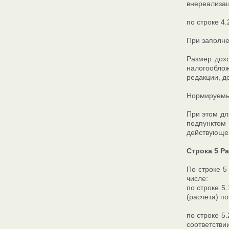
внереализац
по строке 4
При заполне
Размер дох
налогооблож
редакции, д
Нормируемые
При этом дл
подпунктом 
действующей
Строка 5 Р
По строке 5
числе:
по строке 5
(расчета) по
по строке 5
соответстви