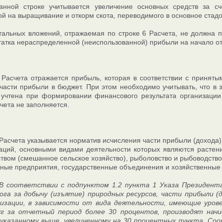
анной строке учитывается увеличение основных средств за с
й на выращивание и откорм скота, переводимого в основное стадо
альных вложений, отражаемая по строке 6 Расчета, не должна 
татка нераспределенной (неиспользованной) прибыли на начало от
 Расчета отражается прибыль, которая в соответствии с приня
части прибыли в бюджет. При этом необходимо учитывать, что в
учтена при формировании финансового результата организации и
счета не заполняется.
 Расчета указывается норматив исчисления части прибыли (дохода)
аций, основными видами деятельности которых являются растение
твом (смешанное сельское хозяйство), рыболовство и рыбоводство,
ные предприятия, государственные объединения и хозяйственные 
 В соответствии с подпунктом 1.2 пункта 1 Указа Президента
га за добычу (изъятие) природных ресурсов, части прибыли (д
низации, в зависимости от вида деятельности, имеющие урове
уг за отчетный период более 30 процентов, производят нач
 указанному выше, увеличенному на 30 процентных пункта. Соо