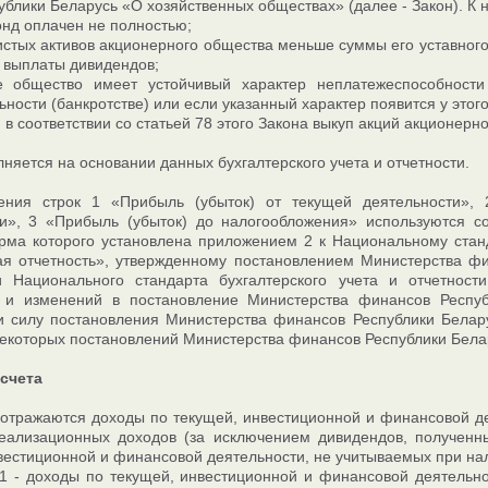
ублики Беларусь «О хозяйственных обществах» (далее - Закон). К 
нд оплачен не полностью;
истых активов акционерного общества меньше суммы его уставног
е выплаты дивидендов;
е общество имеет устойчивый характер неплатежеспособности 
ьности (банкротстве) или если указанный характер появится у этог
 в соответствии со статьей 78 этого Закона выкуп акций акционерн
лняется на основании данных бухгалтерского учета и отчетности.
ения строк 1 «Прибыль (убыток) от текущей деятельности»,
и», 3 «Прибыль (убыток) до налогообложения» используются со
рма которого установлена приложением 2 к Национальному станд
ая отчетность», утвержденному постановлением Министерства ф
и Национального стандарта бухгалтерского учета и отчетности
 и изменений в постановление Министерства финансов Респу
 силу постановления Министерства финансов Республики Белару
екоторых постановлений Министерства финансов Республики Бела
асчета
 отражаются доходы по текущей, инвестиционной и финансовой д
еализационных доходов (за исключением дивидендов, полученны
вестиционной и финансовой деятельности, не учитываемых при нал
.1 - доходы по текущей, инвестиционной и финансовой деятельн