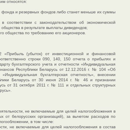
ним относятся:
о фонда и резервных фондов либо станет меньше их суммы
в соответствии с законодательством об экономической
о общества в результате выплаты дивидендов;
ого общества по требованию его акционеров.
 2 «Прибыль (убыток) от инвестиционной и финансовой
ответственно строки 090, 140, 150 отчета о прибылях и
арту бухгалтерского учета и отчетности «Индивидуальная
инансов Республики Беларусь от 12.12.2016 г. № 104 «Об
 «Индивидуальная бухгалтерская отчетность», внесении
блики Беларусь от 30 июня 2014 г. № 46 и признании
сь от 31 октября 2011 г. № 111 и отдельных структурных
русь».
еятельности, не включаемые для целей налогообложения в
х от белорусских организаций), за вычетом расходов по
огообложении, в том числе:
ости, не включаемые для целей налогообложения в состав