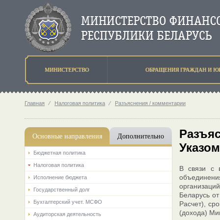
МИНИСТЕРСТВО
ОБРАЩЕНИЯ ГРАЖДАН И Ю
Главная
⁄
Налоговая политика
⁄
Разъяснения / комментарии
Разъяс
Основные направления
Дополнительно
Указом
Бюджетная политика
Налоговая политика
В связи с 
объединени
Исполнение бюджета
организаци
Государственный долг
Беларусь от
Бухгалтерский учет. МСФО
Расчет), ср
(дохода) Ми
Аудиторская деятельность