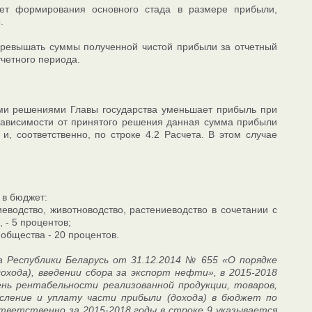
чет формирования основного стада в размере прибыли,
.
превышать суммы полученной чистой прибыли за отчетный
четного периода.
тыми решениями Главы государства уменьшает прибыль при
 зависимости от принятого решения данная сумма прибыли
, соответственно, по строке 4.2 Расчета. В этом случае
 в бюджет:
водство, животноводство, растениеводство в сочетании с
 - 5 процентов;
общества - 20 процентов.
 Республики Беларусь от 31.12.2014 № 655 «О порядке
охода), введении сбора за экспорт нефти», в 2015-2018
нь рентабельности реализованной продукции, товаров,
исление и уплату части прибыли (дохода) в бюджет по
тветственно за 2015-2018 годы в строке 9 указывается