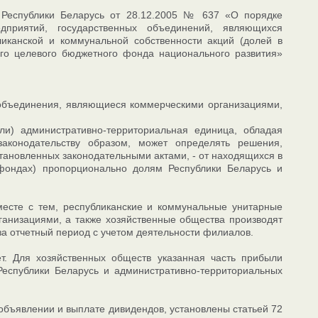
 Республики Беларусь от 28.12.2005 № 637 «О порядке
приятий, государственных объединений, являющихся
иканской и коммунальной собственности акций (долей в
ого целевого бюджетного фонда национального развития»
 объединения, являющиеся коммерческими организациями,
ли) административно-территориальная единица, обладая
конодательству образом, может определять решения,
ановленных законодательными актами, - от находящихся в
 фондах) пропорционально долям Республики Беларусь и
есте с тем, республиканские и коммунальные унитарные
анизациями, а также хозяйственные общества производят
за отчетный период с учетом деятельности филиалов.
т. Для хозяйственных обществ указанная часть прибыли
Республики Беларусь и административно-территориальных
объявлении и выплате дивидендов, установлены статьей 72