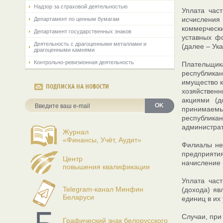
Надзор за страховой деятельностью
Уплата час
исчисления
Департамент по ценным бумагам
коммерческ
Департамент государственных знаков
уставных ф
Деятельность с драгоценными металлами и
(далее – Ука
драгоценными камнями
Контрольно-ревизионная деятельность
Плательщика
республика
имущество к
ПОДПИСКА НА НОВОСТИ
хозяйствен
акциями (д
OK
принимаемые
республика
администрат
Журнал
«Финансы, Учёт, Аудит»
Филиалы не
предприятия
Центр
начисление 
повышения квалификации
Уплата час
Telegram-канал Минфин
(дохода) я
Беларуси
единиц в их
Случаи, при
Графический знак белорусского