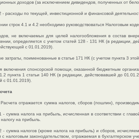
ионных доходов (за исключением дивидендов, полученных от белор
.2 - расходы по текущей, инвестиционной и финансовой деятельно
нии строк 4.1 и 4.2 необходимо руководствоваться Налоговым коде
одов, не включаемых для целей налогообложения в состав внер
ении, определяется с учетом статей 128 - 131 НК (в редакции, де
ействующей с 01.01.2019).
 затраты, поименованные в статье 171 НК (с учетом пункта 3 этой 
я включения спонсорской помощи, оказанной бюджетным организац
1.2 пункта 1 статьи 140 НК (в редакции, действовавшей до 01.01.2
 с 01.01.2019).
асчета
 Расчета отражается сумма налогов, сборов (пошлин), производим
.1 - сумма налога на прибыль, исчисленная в соответствии с гла
 налогу на прибыль.
.2 - сумма налогов (кроме налога на прибыль) и сборов, исчисляе
и с налоговым законодательством, отражаемая в бухгалтерском уче