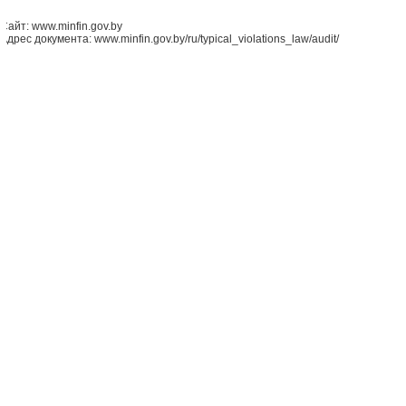
Сайт: www.minfin.gov.by
Адрес документа: www.minfin.gov.by/ru/typical_violations_law/audit/