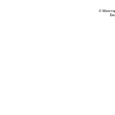
© Міністэ
Бе