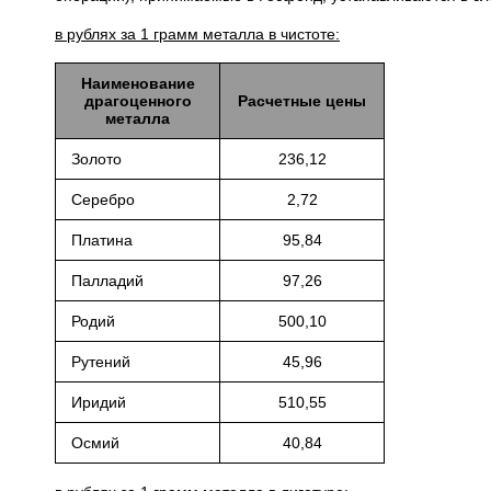
в рублях за 1 грамм металла в чистоте:
Наименование
драгоценного
Расчетные цены
металла
Золото
236,12
Серебро
2,72
Платина
95,84
Палладий
97,26
Родий
500,10
Рутений
45,96
Иридий
510,55
Осмий
40,84