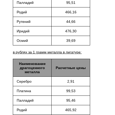
Палладий
95,51
Родий
466,16
Рутений
44,66
Иридий
476,30
Осмий
39,69
в рублях за 1 грамм металла в лигатуре:
Наименование
драгоценного
Расчетные цены
металла
Серебро
2,91
Платина
99,53
Палладий
95,46
Родий
465,92