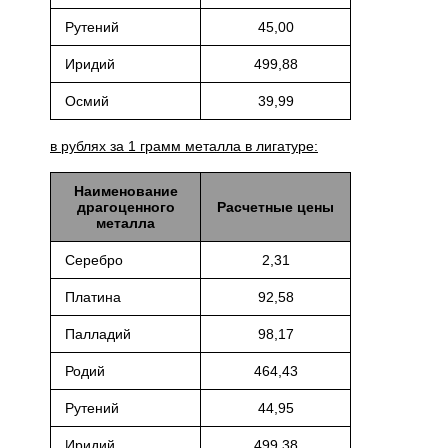
Рутений
45,00
Иридий
499,88
Осмий
39,99
в рублях за 1 грамм металла в лигатуре:
Наименование
драгоценного
Расчетные цены
металла
Серебро
2,31
Платина
92,58
Палладий
98,17
Родий
464,43
Рутений
44,95
Иридий
499,38