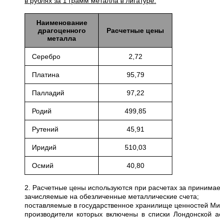
в рублях за 1 грамм металла в лигатуре:
Наименование
драгоценного
Расчетные цены
металла
Серебро
2,72
Платина
95,79
Палладий
97,22
Родий
499,85
Рутений
45,91
Иридий
510,03
Осмий
40,80
2. Расчетные цены используются при расчетах за приним
зачисляемые на обезличенные металлические счета;
поставляемые в государственное хранилище ценностей Мини
производители которых включены в списки Лондонской а