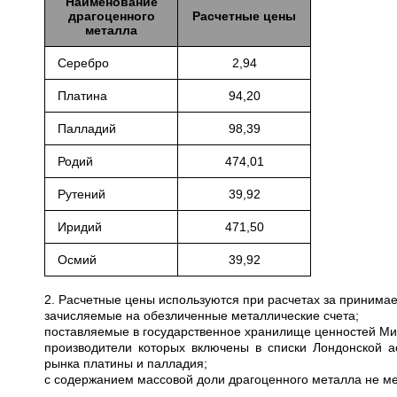
Наименование
драгоценного
Расчетные цены
металла
Серебро
2,94
Платина
94,20
Палладий
98,39
Родий
474,01
Рутений
39,92
Иридий
471,50
Осмий
39,92
2. Расчетные цены используются при расчетах за приним
зачисляемые на обезличенные металлические счета;
поставляемые в государственное хранилище ценностей Мини
производители которых включены в списки Лондонской а
рынка платины и палладия;
с содержанием массовой доли драгоценного металла не ме