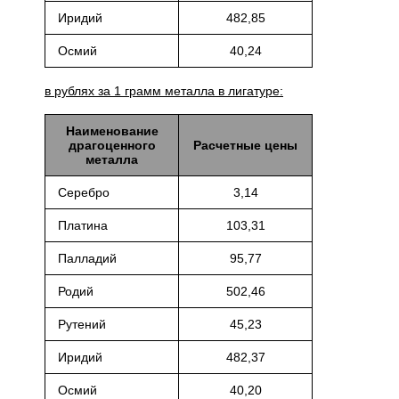
Иридий
482,85
Осмий
40,24
в рублях за 1 грамм металла в лигатуре:
Наименование
драгоценного
Расчетные цены
металла
Серебро
3,14
Платина
103,31
Палладий
95,77
Родий
502,46
Рутений
45,23
Иридий
482,37
Осмий
40,20