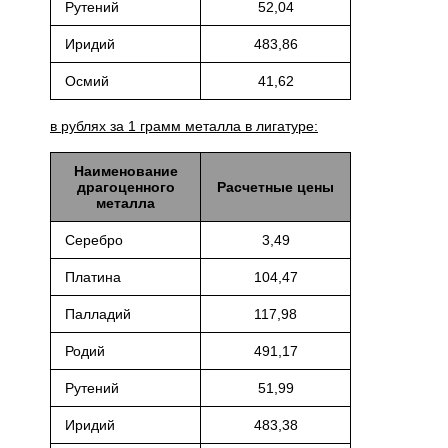
Рутений
52,04
Иридий
483,86
Осмий
41,62
в рублях за 1 грамм металла в лигатуре:
Наименование
драгоценного
Расчетные цены
металла
Серебро
3,49
Платина
104,47
Палладий
117,98
Родий
491,17
Рутений
51,99
Иридий
483,38