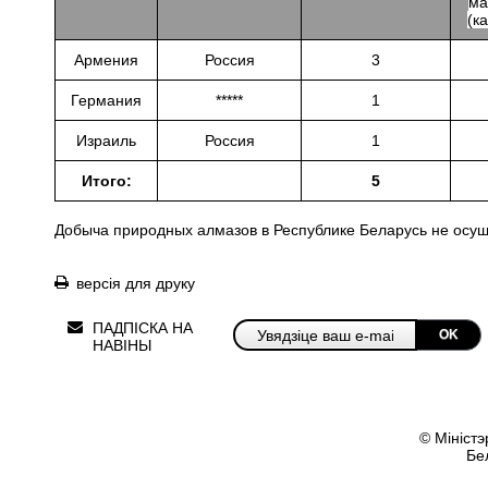
ма
(к
Армения
Россия
3
Германия
*****
1
Израиль
Россия
1
Итого:
5
Добыча природных алмазов в Республике Беларусь не осущ
версія для друку
ПАДПІСКА НА
OK
НАВІНЫ
© Міністэ
Бе