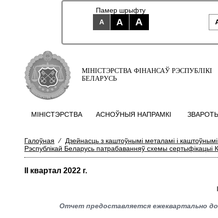
Памер шрыфту
A
A
A
МІНІСТЭРСТВА ФІНАНСАЎ РЭСПУБЛІКІ
БЕЛАРУСЬ
МIНIСТЭРСТВА
АСНОЎНЫЯ НАПРАМКI
ЗВАРОТЫ
Галоўная
⁄
Дзейнасць з каштоўнымі металамі і каштоўнымі
Рэспублікай Беларусь патрабаванняў схемы сертыфікацыі К
II квартал 2022 г.
Отчет предоставляется ежеквартально до 