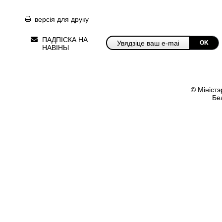
версія для друку
ПАДПІСКА НА
OK
НАВІНЫ
© Міністэ
Бе