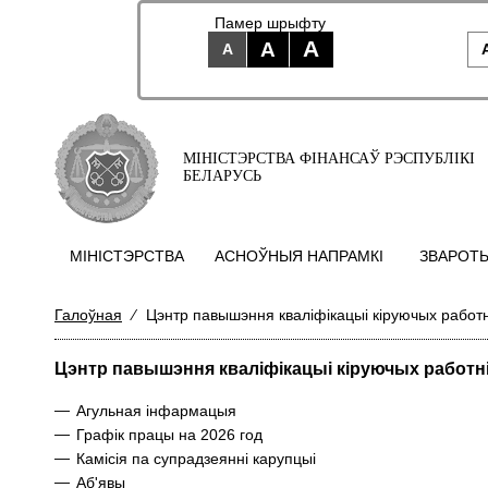
Памер шрыфту
A
A
A
МІНІСТЭРСТВА ФІНАНСАЎ РЭСПУБЛІКІ
БЕЛАРУСЬ
МIНIСТЭРСТВА
АСНОЎНЫЯ НАПРАМКI
ЗВАРОТЫ
Галоўная
⁄
Цэнтр павышэння кваліфікацыі кiруючых работн
Цэнтр павышэння кваліфікацыі кiруючых работнi
—
Агульная інфармацыя
—
Графiк працы на 2026 год
—
Камісія па супрадзеянні карупцыі
—
Аб'явы