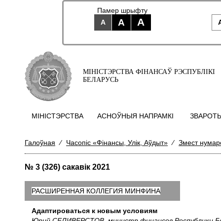
Памер шрыфту
A
A
A
МІНІСТЭРСТВА ФІНАНСАЎ РЭСПУБЛІКІ
БЕЛАРУСЬ
МIНIСТЭРСТВА
АСНОЎНЫЯ НАПРАМКI
ЗВАРОТЫ
Галоўная
⁄
Часопіс «Фінансы, Улік, Аўдыт»
⁄
Змест нумар
№ 3 (326) сакавiк 2021
РАСШИРЕННАЯ КОЛЛЕГИЯ МИНФИНА
Адаптироваться к новым условиям
Юрий СЕЛИВЕРСТОВ, министр финансов Республики Б