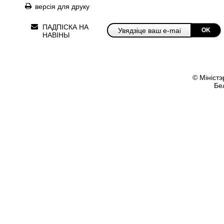
версія для друку
ПАДПІСКА НА
OK
НАВІНЫ
© Міністэ
Бе