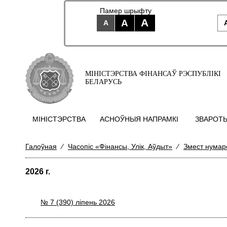
Памер шрыфту
A
A
A
МІНІСТЭРСТВА ФІНАНСАЎ РЭСПУБЛІКІ
БЕЛАРУСЬ
МIНIСТЭРСТВА
АСНОЎНЫЯ НАПРАМКI
ЗВАРОТЫ
Галоўная
⁄
Часопіс «Фінансы, Улік, Аўдыт»
⁄
Змест нумар
2026 г.
№ 7 (390) лiпень 2026