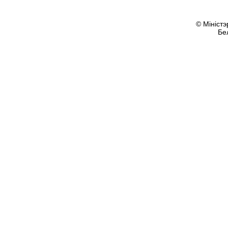
© Міністэ
Бе