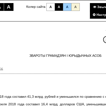
A
A
Колер сайта
A
A
A
A
Звыч
Настр
ЗВАРОТЫ ГРАМАДЗЯН I ЮРЫДЫЧНЫХ АСОБ
 г.
8 года составил 41,3 млрд. рублей и уменьшился по сравнению с н
еля 2018 года составил 16,4 млрд. долларов США, уменьшивши