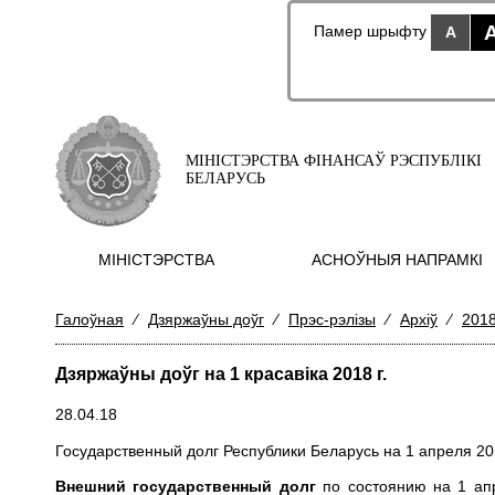
Памер шрыфту
A
МІНІСТЭРСТВА ФІНАНСАЎ РЭСПУБЛІКІ
БЕЛАРУСЬ
МIНIСТЭРСТВА
АСНОЎНЫЯ НАПРАМКI
Галоўная
⁄
Дзяржаўны доўг
⁄
Прэс-рэлізы
⁄
Архіў
⁄
2018
Дзяржаўны доўг на 1 красавіка 2018 г.
28.04.18
Государственный долг Республики Беларусь на 1 апреля 201
Внешний государственный долг
по состоянию на 1 апр