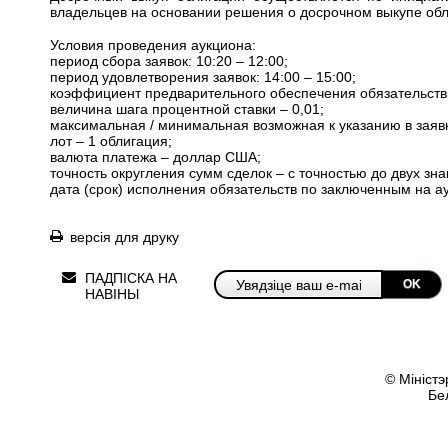
владельцев на основании решения о досрочном выкупе обл
Условия проведения аукциона:
период сбора заявок: 10:20 – 12:00;
период удовлетворения заявок: 14:00 – 15:00;
коэффициент предварительного обеспечения обязательств
величина шага процентной ставки – 0,01;
максимальная / минимальная возможная к указанию в заявк
лот – 1 облигация;
валюта платежа – доллар США;
точность округления сумм сделок – с точностью до двух зн
дата (срок) исполнения обязательств по заключенным на ау
версія для друку
ПАДПІСКА НА
OK
НАВІНЫ
© Міністэ
Бе