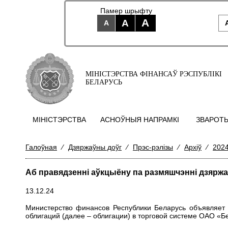
Памер шрыфту
A
A
A
МІНІСТЭРСТВА ФІНАНСАЎ РЭСПУБЛІКІ
БЕЛАРУСЬ
МIНIСТЭРСТВА
АСНОЎНЫЯ НАПРАМКI
ЗВАРОТЫ
Галоўная
⁄
Дзяржаўны доўг
⁄
Прэс-рэлізы
⁄
Архіў
⁄
2024
Аб правядзенні аўкцыёну па размяшчэнні дзярж
13.12.24
Министерство финансов Республики Беларусь объявляет 
облигаций (далее – облигации) в торговой системе ОАО «