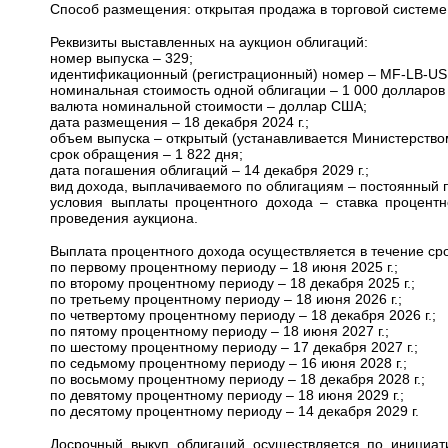
Способ размещения: открытая продажа в торговой системе 
Реквизиты выставленных на аукцион облигаций:
номер выпуска –
329
;
идентификационный (регистрационный) номер – MF-LB-US
номинальная стоимость одной облигации – 1 000 долларо
валюта номинальной стоимости – доллар США;
дата размещения – 18 декабря 2024 г.;
объем выпуска – открытый (устанавливается Министерство
срок обращения – 1 822 дня;
дата погашения облигаций – 14 декабря 2029 г.;
вид дохода, выплачиваемого по облигациям – постоянный 
условия выплаты процентного дохода – ставка процентн
проведения аукциона.
Выплата процентного дохода осуществляется в течение ср
по первому процентному периоду – 18 июня 2025 г.;
по второму процентному периоду – 18 декабря 2025 г.;
по третьему процентному периоду – 18 июня 2026 г.;
по четвертому процентному периоду – 18 декабря 2026 г.;
по пятому процентному периоду – 18 июня 2027 г.;
по шестому процентному периоду – 17 декабря 2027 г.;
по седьмому процентному периоду – 16 июня 2028 г.;
по восьмому процентному периоду – 18 декабря 2028 г.;
по девятому процентному периоду – 18 июня 2029 г.;
по десятому процентному периоду – 14 декабря 2029 г.
Досрочный выкуп облигаций осуществляется по инициат