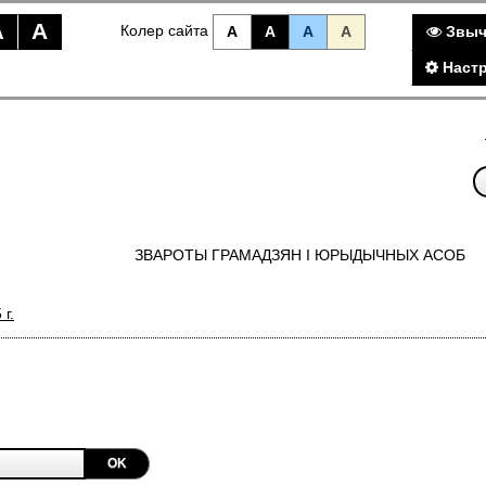
A
A
Колер сайта
A
A
A
A
Звыч
Настр
ЗВАРОТЫ ГРАМАДЗЯН I ЮРЫДЫЧНЫХ АСОБ
 г.
OK