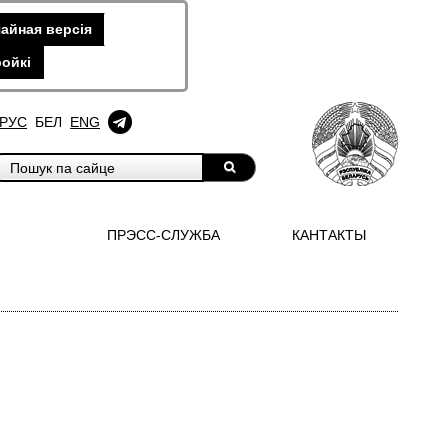
айная версiя
ойкi
РУС
БЕЛ
ENG
ПРЭСС-СЛУЖБА
КАНТАКТЫ