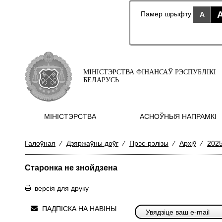
Памер шрыфту
A
МІНІСТЭРСТВА ФІНАНСАЎ РЭСПУБЛІКІ
БЕЛАРУСЬ
МIНIСТЭРСТВА
АСНОЎНЫЯ НАПРАМКI
Галоўная
⁄
Дзяржаўны доўг
⁄
Прэс-рэлізы
⁄
Архіў
⁄
2025
Старонка не знойдзена
версія для друку
ПАДПІСКА НА НАВІНЫ