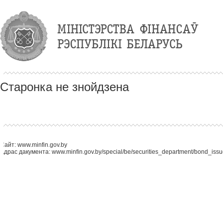
Старонка не знойдзена
Сайт: www.minfin.gov.by
Адрас дакумента: www.minfin.gov.by/special/be/securities_department/bond_issue