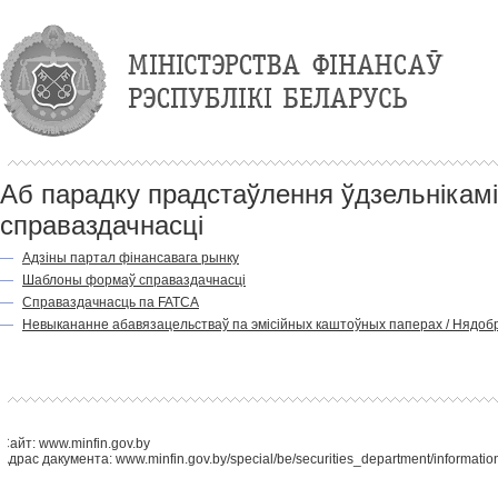
Аб парадку прадстаўлення ўдзельнікам
справаздачнасці
—
Адзiны партал фiнансавага рынку
—
Шаблоны формаў справаздачнасцi
—
Справаздачнасць па FATCA
—
Невыкананне абавязацельстваў па эмісійных каштоўных паперах / Нядоб
Сайт: www.minfin.gov.by
Адрас дакумента: www.minfin.gov.by/special/be/securities_department/informatio