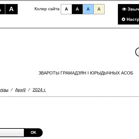
A
A
Колер сайта
A
A
A
A
Звыч
Настр
ЗВАРОТЫ ГРАМАДЗЯН I ЮРЫДЫЧНЫХ АСОБ
лізы
⁄
Архіў
⁄
2024 г.
OK