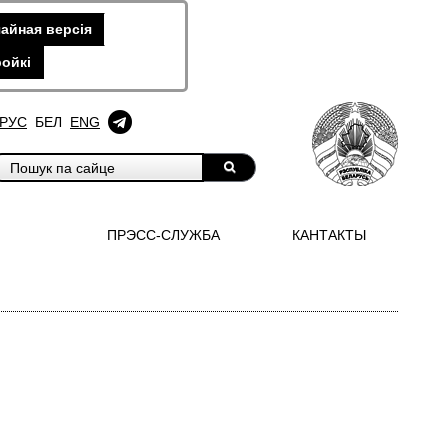
айная версiя
ойкi
РУС
БЕЛ
ENG
ПРЭСС-СЛУЖБА
КАНТАКТЫ