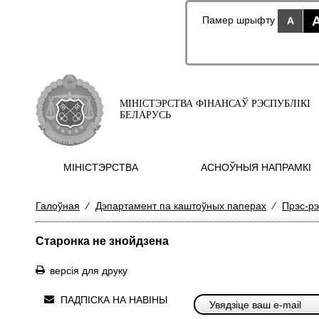
Памер шрыфту
A
МІНІСТЭРСТВА ФІНАНСАЎ РЭСПУБЛІКІ
БЕЛАРУСЬ
МIНIСТЭРСТВА
АСНОЎНЫЯ НАПРАМКI
Галоўная
⁄
Дэпартамент па каштоўных паперах
⁄
Прэс-рэ
Старонка не знойдзена
версія для друку
ПАДПІСКА НА НАВІНЫ