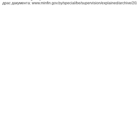
Адрас дакумента: www.minfin.gov.by/special/be/supervision/explained/archive/