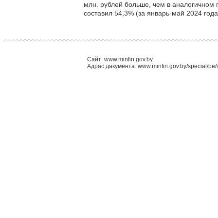
млн. рублей больше, чем в аналогичном 
составил 54,3% (за январь-май 2024 года
Сайт: www.minfin.gov.by
Адрас дакумента: www.minfin.gov.by/special/be/