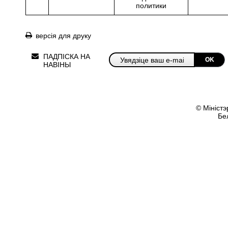
политики
версія для друку
ПАДПІСКА НА
OK
НАВІНЫ
© Міністэ
Бе