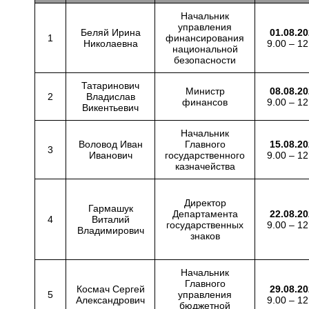
Начальник
управления
Беляй Ирина
01.08.2
1
финансирования
Николаевна
9.00 – 12
национальной
безопасности
Татаринович
Министр
08.08.2
2
Владислав
финансов
9.00 – 12
Викентьевич
Начальник
Воловод Иван
Главного
15.08.2
3
Иванович
государственного
9.00 – 12
казначейства
Директор
Гармашук
Департамента
22.08.2
4
Виталий
государственных
9.00 – 12
Владимирович
знаков
Начальник
Главного
Космач Сергей
29.08.2
5
управления
Александрович
9.00 – 12
бюджетной