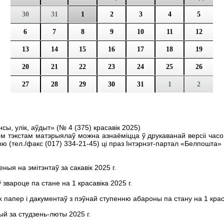
30
31
1
2
3
4
5
6
7
8
9
10
11
12
13
14
15
16
17
18
19
20
21
22
23
24
25
26
27
28
29
30
31
1
2
ы, улік, аўдыт» (№ 4 (375) красавiк 2025)
ым тэкстам матэрыялаў можна азнаёміцца ў друкаванай версіі часо
 (тел./факс (017) 334-21-45) цi праз Iнтэрнэт-партал «Белпошта»
ныя на эмітэнтаў за сакавiк 2025 г.
 звароце па стане на 1 красавiка 2025 г.
папер і дакументаў з пэўнай ступенню абароны па стану на 1 краса
ый за студзень-люты 2025 г.