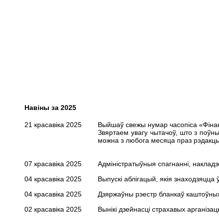
Навіны за 2025
21 красавіка 2025
Выйшаў свежы нумар часопіса «Фінанс
Звяртаем увагу чытачоў, што з поўн
можна з любога месяца праз рэдакцыю
07 красавіка 2025
Адміністратыўныя спагнанні, накладзе
04 красавіка 2025
Выпускі аблігацый, якія знаходзяцца ў
04 красавіка 2025
Дзяржаўны рэестр бланкаў каштоўных 
02 красавіка 2025
Вынікі дзейнасці страхавых арганізац