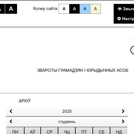
A
A
Колер сайта
A
A
A
A
Звыч
Настр
ЗВАРОТЫ ГРАМАДЗЯН I ЮРЫДЫЧНЫХ АСОБ
АРХІЎ
2025
студзень
ПН
АЎ
СР
ЧЦ
ПТ
СБ
НД