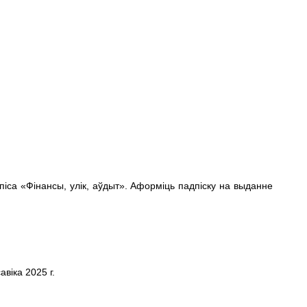
піса «Фінансы, улік, аўдыт». Аформіць
падпіску
на выданне
вiка 2025 г.