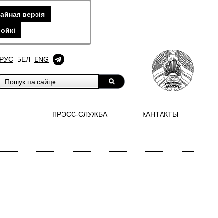
айная версiя
ойкi
РУС
БЕЛ
ENG
ПРЭСС-СЛУЖБА
КАНТАКТЫ