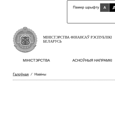
Памер шрыфту
A
МІНІСТЭРСТВА ФІНАНСАЎ РЭСПУБЛІКІ
БЕЛАРУСЬ
МIНIСТЭРСТВА
АСНОЎНЫЯ НАПРАМКI
Галоўная
⁄
Навіны