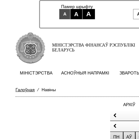
Памер шрыфту
A
A
A
МІНІСТЭРСТВА ФІНАНСАЎ РЭСПУБЛІКІ
БЕЛАРУСЬ
МIНIСТЭРСТВА
АСНОЎНЫЯ НАПРАМКI
ЗВАРОТЫ
Галоўная
⁄
Навіны
АРХІЎ
ПН
АЎ