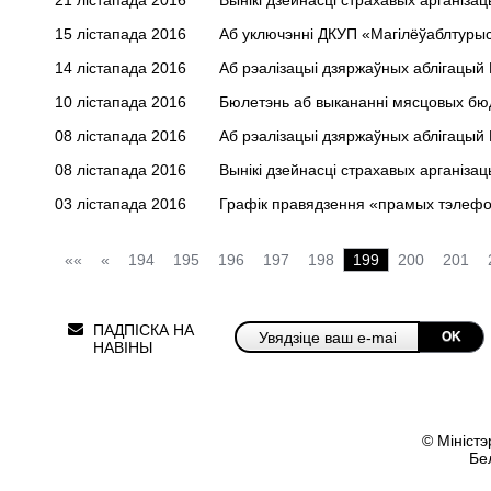
21 лістапада 2016
Вынікі дзейнасці страхавых арганізацы
15 лістапада 2016
Аб уключэнні ДКУП «Магілёўаблтурыс
14 лістапада 2016
Аб рэалізацыі дзяржаўных аблігацый Р
10 лістапада 2016
Бюлетэнь аб выкананні мясцовых бюдж
08 лістапада 2016
Аб рэалізацыі дзяржаўных аблігацый Р
08 лістапада 2016
Вынікі дзейнасці страхавых арганізац
03 лістапада 2016
Графік правядзення «прамых тэлефонн
««
«
194
195
196
197
198
199
200
201
ПАДПІСКА НА
OK
НАВІНЫ
© Міністэ
Бе