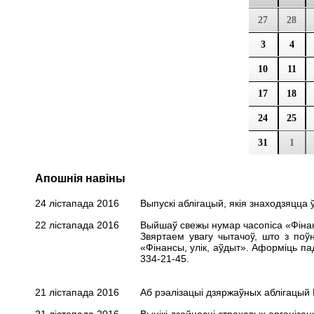
27
28
3
4
10
11
17
18
24
25
31
1
Апошнія навіны
24 лістапада 2016
Выпускі аблігацый, якія знаходзяцца ў
22 лістапада 2016
Выйшаў свежы нумар часопіса «Фінансы
Звяртаем увагу чытачоў, што з поў
«Фінансы, улік, аўдыт». Аформіць
па
334-21-45.
21 лістапада 2016
Аб рэалізацыі дзяржаўных аблігацый Р