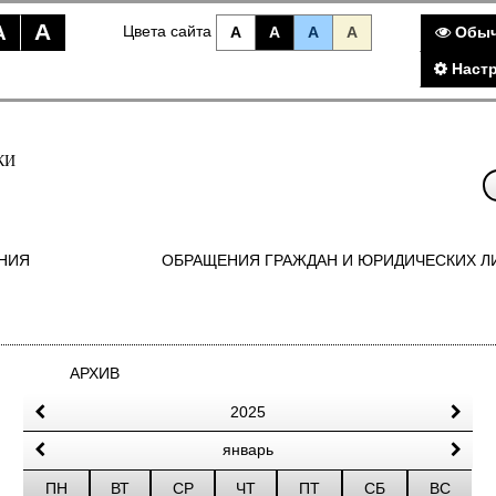
A
A
Цвета сайта
A
A
A
A
Обыч
Наст
КИ
НИЯ
ОБРАЩЕНИЯ ГРАЖДАН И ЮРИДИЧЕСКИХ Л
АРХИВ
2025
январь
ПН
ВТ
СР
ЧТ
ПТ
СБ
ВС