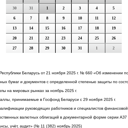
30
31
1
2
3
4
5
6
7
8
9
10
11
12
13
14
15
16
17
18
19
20
21
22
23
24
25
26
27
28
29
30
31
1
2
Республики Беларусь от 21 ноября 2025 г. № 660 «Об изменении п
ных бумаг и документов с определенной степенью защиты по состо
лы на мировых рынках за ноябрь 2025 г.
аллы, принимаемые в Госфонд Беларуси c 29 ноября 2025 г.
алификации руководящих работников и специалистов финансовой 
рственных валютных облигаций в документарной форме серии АЗ7
ы, учёт, аудит» (№ 11 (382) ноябрь 2025)