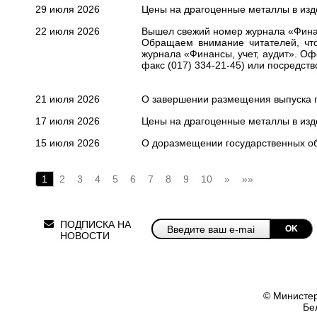
29 июля 2026
Цены на драгоценные металлы в издел
22 июля 2026
Вышел свежий номер журнала «Финанс
Обращаем внимание читателей, что
журнала «Финансы, учет, аудит». О
факс (017) 334-21-45) или посредст
21 июля 2026
О завершении размещения выпуска г
17 июля 2026
Цены на драгоценные металлы в изде
15 июля 2026
О доразмещении государственных об
1
2
3
4
5
6
7
8
9
10
»
»»
ПОДПИСКА НА
OK
НОВОСТИ
© Министер
Бе