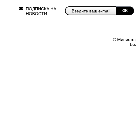
ПОДПИСКА НА
OK
НОВОСТИ
© Министер
Бе