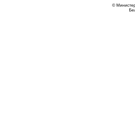
© Министер
Бе