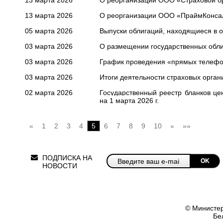
13 марта 2026
О реорганизации ООО «Страховой б
13 марта 2026
О реорганизации ООО «ПраймКонсал
05 марта 2026
Выпуски облигаций, находящиеся в о
03 марта 2026
О размещении государственных обл
03 марта 2026
График проведения «прямых телефон
03 марта 2026
Итоги деятельности страховых органи
02 марта 2026
Государственный реестр бланков це
на 1 марта 2026 г.
«
1
2
3
4
5
6
7
8
9
10
»
»»
ПОДПИСКА НА
OK
НОВОСТИ
© Министер
Бе