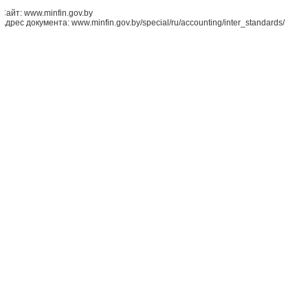
Сайт: www.minfin.gov.by
Адрес документа: www.minfin.gov.by/special/ru/accounting/inter_standards/