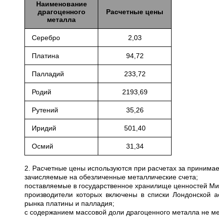
Наименование
драгоценного
Расчетные цены
металла
Серебро
2,03
Платина
94,72
Палладий
233,72
Родий
2193,69
Рутений
35,26
Иридий
501,40
Осмий
31,34
2. Расчетные цены используются при расчетах за приним
зачисляемые на обезличенные металлические счета;
поставляемые в государственное хранилище ценностей Мини
производители которых включены в списки Лондонской а
рынка платины и палладия;
с содержанием массовой доли драгоценного металла не ме