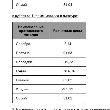
Осмий
31,04
в рублях за 1 грамм металла в лигатуре:
Наименование
драгоценного
Расчетные цены
металла
Серебро
2,14
Платина
91,63
Палладий
219,23
Родий
1 814,04
Рутений
62,02
Иридий
465,13
Осмий
31,01
2. Расчетные цены используются при расчетах за приним