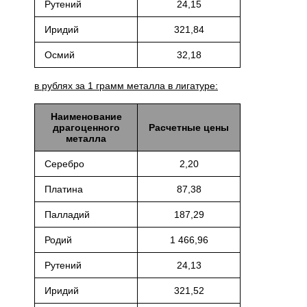
Рутений
24,15
Иридий
321,84
Осмий
32,18
в рублях за 1 грамм металла в лигатуре:
Наименование
драгоценного
Расчетные цены
металла
Серебро
2,20
Платина
87,38
Палладий
187,29
Родий
1 466,96
Рутений
24,13
Иридий
321,52