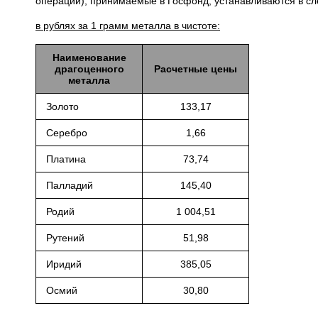
операций), принимаемые в Госфонд, устанавливаются в с
в рублях за 1 грамм металла в чистоте:
Наименование
драгоценного
Расчетные цены
металла
Золото
133,17
Серебро
1,66
Платина
73,74
Палладий
145,40
Родий
1 004,51
Рутений
51,98
Иридий
385,05
Осмий
30,80