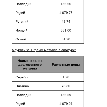
Палладий
136,66
Родий
1 079,75
Рутений
48,74
Иридий
351,00
Осмий
31,20
в рублях за 1 грамм металла в лигатуре:
Наименование
драгоценного
Расчетные цены
металла
Серебро
1,78
Платина
73,80
Палладий
136,59
Родий
1 079,21