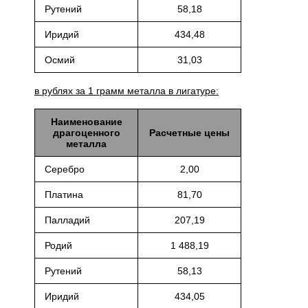
Рутений
58,18
Иридий
434,48
Осмий
31,03
в рублях за 1 грамм металла в лигатуре:
Наименование
драгоценного
Расчетные цены
металла
Серебро
2,00
Платина
81,70
Палладий
207,19
Родий
1 488,19
Рутений
58,13
Иридий
434,05