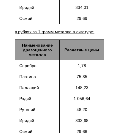
Иридий
334,01
Осмий
29,69
в рублях за 1 грамм металла в лигатуре:
Наименование
драгоценного
Расчетные цены
металла
Серебро
1,78
Платина
75,35
Палладий
148,23
Родий
1 056,64
Рутений
48,20
Иридий
333,68
Осмий
29,66