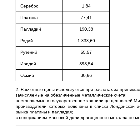
Серебро
1,84
Платина
77,41
Палладий
190,38
Родий
1 333,60
Рутений
55,57
Иридий
398,54
Осмий
30,66
2. Расчетные цены используются при расчетах за приним
зачисляемые на обезличенные металлические счета;
поставляемые в государственное хранилище ценностей Мини
производители которых включены в списки Лондонской а
рынка платины и палладия;
с содержанием массовой доли драгоценного металла не ме