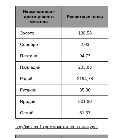
Наименование
драгоценного
Расчетные цены
металла
Золото
138,58
Серебро
2,03
Платина
94,77
Палладий
233,83
Родий
2194,78
Рутений
35,30
Иридий
501,90
Осмий
31,37
в рублях за 1 грамм металла в лигатуре: