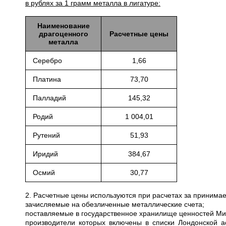
в рублях за 1 грамм металла в лигатуре:
Наименование
драгоценного
Расчетные цены
металла
Серебро
1,66
Платина
73,70
Палладий
145,32
Родий
1 004,01
Рутений
51,93
Иридий
384,67
Осмий
30,77
2. Расчетные цены используются при расчетах за приним
зачисляемые на обезличенные металлические счета;
поставляемые в государственное хранилище ценностей Мини
производители которых включены в списки Лондонской а